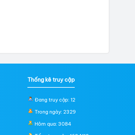
Thống kê truy cập
Đang truy cập: 12
Trong ngày: 2329
Hôm qua: 3084