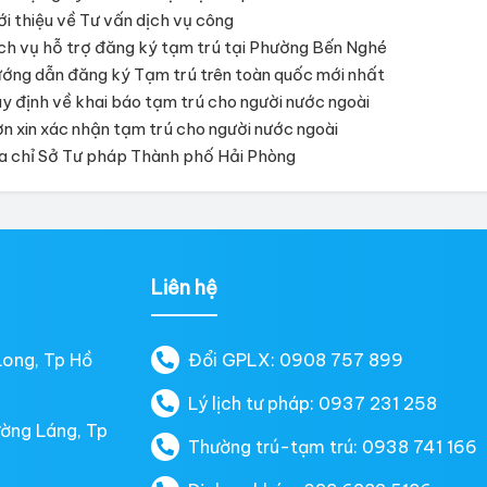
ới thiệu về Tư vấn dịch vụ công
ch vụ hỗ trợ đăng ký tạm trú tại Phường Bến Nghé
ớng dẫn đăng ký Tạm trú trên toàn quốc mới nhất
y định về khai báo tạm trú cho người nước ngoài
n xin xác nhận tạm trú cho người nước ngoài
a chỉ Sở Tư pháp Thành phố Hải Phòng
Liên hệ
Long, Tp Hồ
Đổi GPLX: 0908 757 899
Lý lịch tư pháp: 0937 231 258
ường Láng, Tp
Thường trú-tạm trú: 0938 741 166