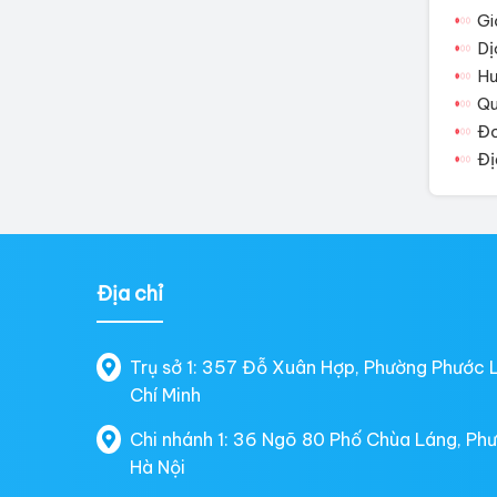
Gi
Dị
Hư
Qu
Đơ
Đị
Địa chỉ
Trụ sở 1: 357 Đỗ Xuân Hợp, Phường Phước 
Chí Minh
Chi nhánh 1: 36 Ngõ 80 Phố Chùa Láng, Ph
Hà Nội