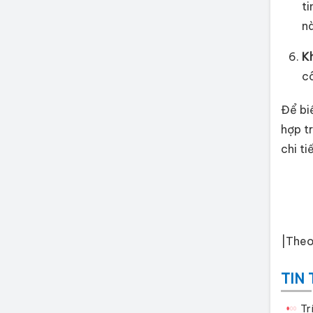
ti
nà
K
c
Để bi
hợp t
chi ti
|The
TIN
Tr