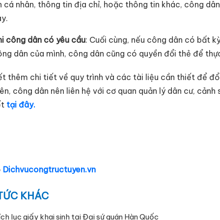
n cá nhân, thông tin địa chỉ, hoặc thông tin khác, công dâ
y.
hi công dân có yêu cầu
: Cuối cùng, nếu công dân có bất k
ông dân của mình, công dân cũng có quyền đổi thẻ để thực
ết thêm chi tiết về quy trình và các tài liệu cần thiết để 
rên, công dân nên liên hệ với cơ quan quản lý dân cư, cảnh
ết
tại đây.
o
Dichvucongtructuyen.vn
 TỨC KHÁC
ích lục giấy khai sinh tại Đại sứ quán Hàn Quốc