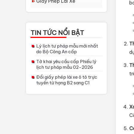
Giấy Phép Lái Xe
b
TIN TỨC NỔI BẬT
T
Lý lịch tư pháp mẫu mới nhất
do Bộ Công An cấp
dụ
Tờ khai yêu cầu cấp Phiếu lý
Th
lịch tư pháp mẫu 02-2026
t
Đổi giấy phép lái xe ô tô trực
tuyến từ hạng B2 sang C1
Xá
C
Có