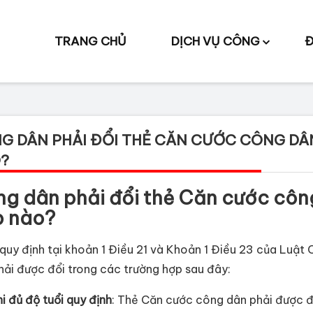
TRANG CHỦ
DỊCH VỤ CÔNG
Đ
G DÂN PHẢI ĐỔI THẺ CĂN CƯỚC CÔNG D
?
g dân phải đổi thẻ Căn cước côn
p nào?
quy định tại khoản 1 Điều 21 và Khoản 1 Điều 23 của Luậ
hải được đổi trong các trường hợp sau đây:
i đủ độ tuổi quy định
: Thẻ Căn cước công dân phải được đổ