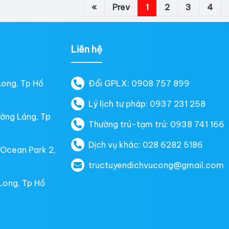
«
Prev
1
2
3
4
Liên hệ
Long, Tp Hồ
Đổi GPLX: 0908 757 899
Lý lịch tư pháp: 0937 231 258
ường Láng, Tp
Thường trú-tạm trú: 0938 741 166
Dịch vụ khác: 028 6282 5186
 Ocean Park 2,
tructuyendichvucong@gmail.com
Long, Tp Hồ