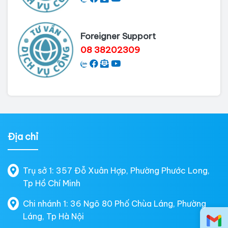
Foreigner Support
08 38202309
Địa chỉ
Trụ sở 1: 357 Đỗ Xuân Hợp, Phường Phước Long,
Tp Hồ Chí Minh
Chi nhánh 1: 36 Ngõ 80 Phố Chùa Láng, Phường
Láng, Tp Hà Nội