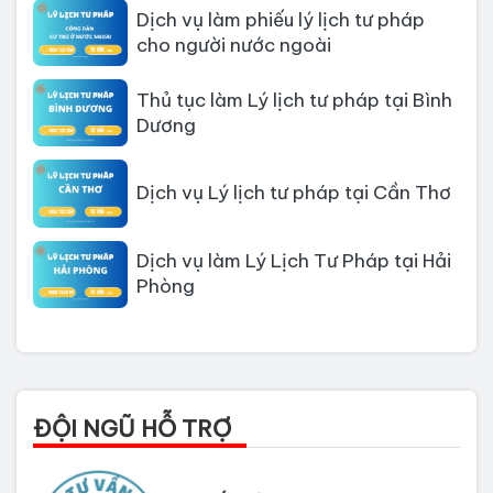
Dịch vụ làm phiếu lý lịch tư pháp
cho người nước ngoài
Thủ tục làm Lý lịch tư pháp tại Bình
Dương
Dịch vụ Lý lịch tư pháp tại Cần Thơ
Dịch vụ làm Lý Lịch Tư Pháp tại Hải
Phòng
Dịch vụ làm Lý lịch tư pháp tại Đà
Nẵng
Thủ tục làm Lý Lịch Tư Pháp tại Hồ
ĐỘI NGŨ HỖ TRỢ
Chí Minh
Thủ tục làm lý lịch tư pháp tại Đồng