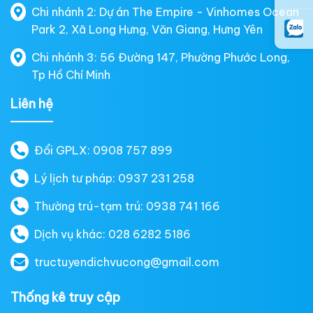
Chi nhánh 2: Dự án The Empire - Vinhomes Ocean
Park 2, Xã Long Hưng, Văn Giang, Hưng Yên
Chi nhánh 3: 56 Đường 147, Phường Phước Long,
Tp Hồ Chí Minh
Liên hệ
Đổi GPLX: 0908 757 899
Lý lịch tư pháp: 0937 231 258
Thường trú-tạm trú: 0938 741 166
Dịch vụ khác: 028 6282 5186
tructuyendichvucong@gmail.com
Thống kê truy cập