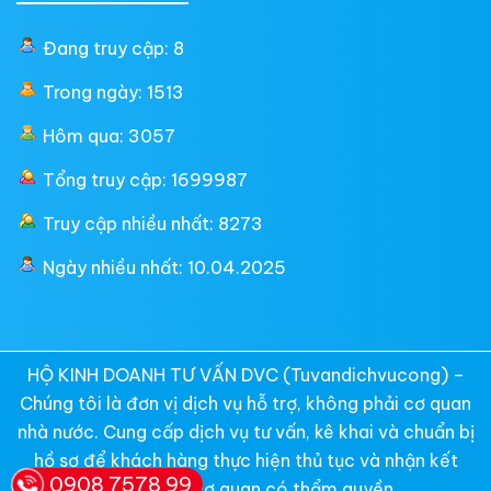
Đang truy cập: 8
Trong ngày: 1513
Hôm qua: 3057
Tổng truy cập: 1699987
Truy cập nhiều nhất: 8273
Ngày nhiều nhất: 10.04.2025
HỘ KINH DOANH TƯ VẤN DVC (Tuvandichvucong) –
Chúng tôi là đơn vị dịch vụ hỗ trợ, không phải cơ quan
nhà nước. Cung cấp dịch vụ tư vấn, kê khai và chuẩn bị
hồ sơ để khách hàng thực hiện thủ tục và nhận kết
0908 7578 99
quả từ các cơ quan có thẩm quyền