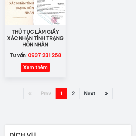
THỦ TỤC LÀM GIẤY
XÁC NHẬN TÌNH TRẠNG
HÔN NHÂN
Tư vấn
:
0937 231 258
Xem thêm
«
Prev
1
2
Next
»
DỊCH VỤ