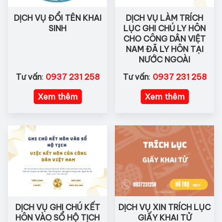
DỊCH VỤ ĐỔI TÊN KHAI
DỊCH VỤ LÀM TRÍCH
SINH
LỤC GHI CHÚ LY HÔN
CHO CÔNG DÂN VIỆT
NAM ĐÃ LY HÔN TẠI
NƯỚC NGOÀI
Tư vấn
:
0937 231 258
Tư vấn
:
0937 231 258
Xem thêm
Xem thêm
DỊCH VỤ GHI CHÚ KẾT
DỊCH VỤ XIN TRÍCH LỤC
HÔN VÀO SỔ HỘ TỊCH
GIẤY KHAI TỬ