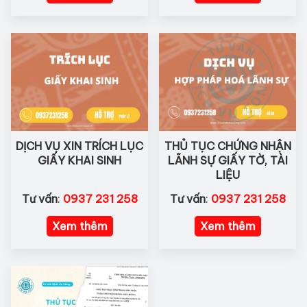
DỊCH VỤ XIN TRÍCH LỤC
THỦ TỤC CHỨNG NHẬN
GIẤY KHAI SINH
LÃNH SỰ GIẤY TỜ, TÀI
LIỆU
Tư vấn
:
0937 231 258
Tư vấn
:
0937 231 258
Xem thêm
Xem thêm