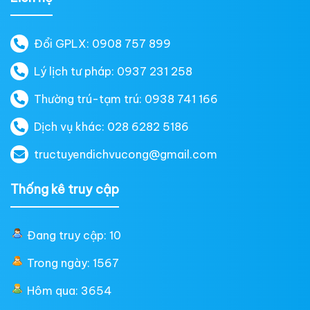
Đổi GPLX: 0908 757 899
Lý lịch tư pháp: 0937 231 258
Thường trú-tạm trú: 0938 741 166
Dịch vụ khác: 028 6282 5186
tructuyendichvucong@gmail.com
Thống kê truy cập
Đang truy cập: 10
Trong ngày: 1567
Hôm qua: 3654