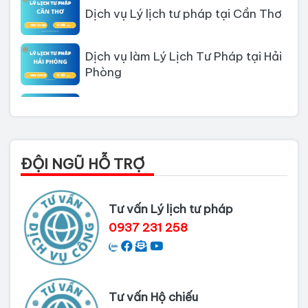
Dịch vụ Lý lịch tư pháp tại Cần Thơ
Dịch vụ làm Lý Lịch Tư Pháp tại Hải
Phòng
Dịch vụ làm Lý lịch tư pháp tại Đà
Nẵng
Thủ tục làm Lý Lịch Tư Pháp tại Hồ
ĐỘI NGŨ HỖ TRỢ
Chí Minh
Thủ tục làm lý lịch tư pháp tại Đồng
Tư vấn Lý lịch tư pháp
Nai
0937 231 258
Dịch vụ làm phiếu lý lịch tư pháp
cho người nước ngoài
Tư vấn Hộ chiếu
Thủ tục làm Lý lịch tư pháp tại Bình