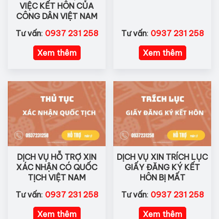
VIỆC KẾT HÔN CỦA
CÔNG DÂN VIỆT NAM
Tư vấn
:
0937 231 258
Tư vấn
:
0937 231 258
Xem thêm
Xem thêm
DỊCH VỤ HỖ TRỢ XIN
DỊCH VỤ XIN TRÍCH LỤC
XÁC NHẬN CÓ QUỐC
GIẤY ĐĂNG KÝ KẾT
TỊCH VIỆT NAM
HÔN BỊ MẤT
Tư vấn
:
0937 231 258
Tư vấn
:
0937 231 258
Xem thêm
Xem thêm