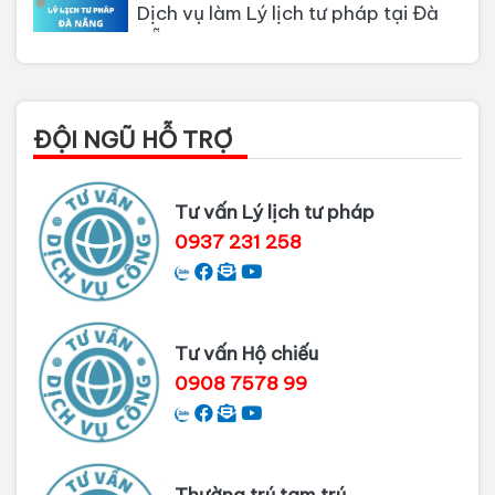
Nẵng
Thủ tục làm Lý Lịch Tư Pháp tại Hồ
Chí Minh
ĐỘI NGŨ HỖ TRỢ
Thủ tục làm lý lịch tư pháp tại Đồng
Nai
Tư vấn Lý lịch tư pháp
Dịch vụ làm phiếu lý lịch tư pháp
0937 231 258
cho người nước ngoài
Thủ tục làm Lý lịch tư pháp tại Bình
Dương
Tư vấn Hộ chiếu
0908 7578 99
Dịch vụ Lý lịch tư pháp tại Cần Thơ
Thường trú tạm trú