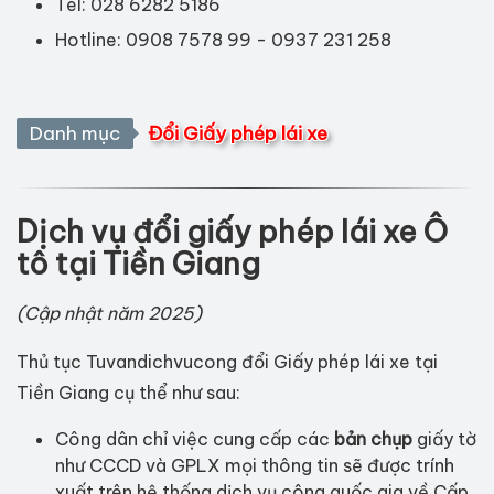
Tel: 028 6282 5186
Hotline: 0908 7578 99 - 0937 231 258
Danh mục
Đổi Giấy phép lái xe
Dịch vụ đổi giấy phép lái xe Ô
tô tại Tiền Giang
(Cập nhật năm 2025)
Thủ tục Tuvandichvucong đổi Giấy phép lái xe tại
Tiền Giang cụ thể như sau:
Công dân chỉ việc cung cấp các
bản chụp
giấy tờ
như CCCD và GPLX mọi thông tin sẽ được trính
xuất trên hệ thống dịch vụ công quốc gia về Cấp