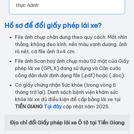
thực hành
Hồ sơ để đổi giấy phép lái xe?
File ảnh chụp chân dung theo quy cách: Mắt nhìn
thẳng, không đeo kính, nền màu xanh dương, ảnh
rõ nét, cỡ file ảnh 3x4 cm.
File ảnh Scan hay ảnh chụp màu 02 mặt của Giấy
phép lái xe (GPLX) đang sử dụng và Căn cước
công dân dưới định dạng file (.pdf) hoặc (.doc).
Có gíấy chứng nhận Sức khỏe (trong vòng 6
tháng trở lại). Danh sách bệnh viện khám sức
khỏe lái xe đủ điều kiện để cấp bằng lái xe tại
TIỀN GIANG
Tại đây
cập nhật năm 2025.
Địa chỉ đổi Giấy phép lái xe Ô tô tại Tiền Giang