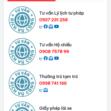
Nai
Tư vấn Lý lịch tư pháp
Dịch vụ làm phiếu lý lịch tư pháp
0937 231 258
cho người nước ngoài
Thủ tục làm Lý lịch tư pháp tại Bình
Dương
Tư vấn Hộ chiếu
0908 7578 99
Dịch vụ Lý lịch tư pháp tại Cần Thơ
Thường trú tạm trú
0938 741 166
Giấy phép lái xe