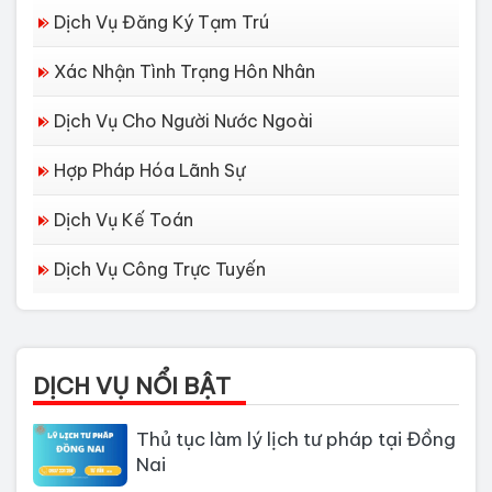
Dịch Vụ Đăng Ký Tạm Trú
Xác Nhận Tình Trạng Hôn Nhân
Dịch Vụ Cho Người Nước Ngoài
Hợp Pháp Hóa Lãnh Sự
Dịch Vụ Kế Toán
Dịch vụ làm Lý lịch tư pháp tại Đà
Dịch Vụ Công Trực Tuyến
Nẵng
Thủ tục làm Lý Lịch Tư Pháp tại Hồ
Chí Minh
DỊCH VỤ NỔI BẬT
Thủ tục làm lý lịch tư pháp tại Đồng
Nai
Dịch vụ làm phiếu lý lịch tư pháp