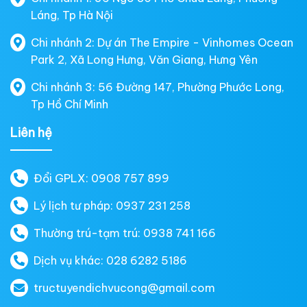
Láng, Tp Hà Nội
Chi nhánh 2: Dự án The Empire - Vinhomes Ocean
Park 2, Xã Long Hưng, Văn Giang, Hưng Yên
Chi nhánh 3: 56 Đường 147, Phường Phước Long,
Tp Hồ Chí Minh
Liên hệ
Đổi GPLX: 0908 757 899
Lý lịch tư pháp: 0937 231 258
Thường trú-tạm trú: 0938 741 166
Dịch vụ khác: 028 6282 5186
tructuyendichvucong@gmail.com