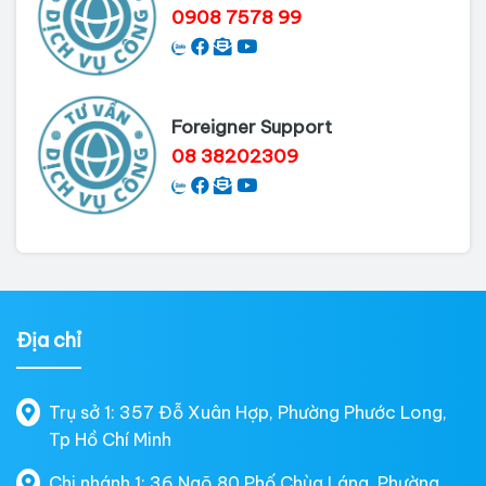
0908 7578 99
Foreigner Support
08 38202309
Địa chỉ
Trụ sở 1: 357 Đỗ Xuân Hợp, Phường Phước Long,
Tp Hồ Chí Minh
Chi nhánh 1: 36 Ngõ 80 Phố Chùa Láng, Phường