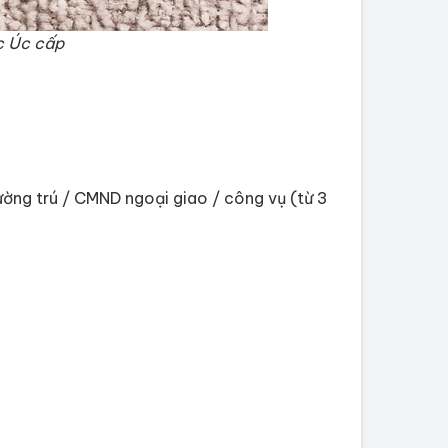
c Úc cấp
ường trú / CMND ngoại giao / công vụ (từ 3