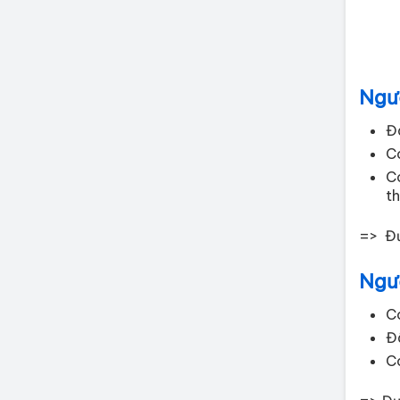
Ngư
Đa
C
Có
th
=> Đư
Ngư
C
Đ
C