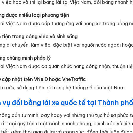
 việc học và thi lại bằng lái tại Việt Nam, đổi bằng nhanh 
ng được nhiều loại phương tiện
lái Việt Nam được cấp tương ứng với hạng xe trong bằng n
 tiện trong công việc và sinh sống
ng di chuyển, làm việc, đặc biệt với người nước ngoài hoặc
ng chứng minh pháp lý
lái Việt Nam được cơ quan chức năng công nhận, thuận tiện
ợ cập nhật trên VNeID hoặc VneTraffic
ra cứu, sử dụng tiện lợi trong hệ thống số của Việt Nam.
 vụ đổi bằng lái xe quốc tế tại Thành ph
hông cần tự mình loay hoay với những thủ tục hồ sơ phức t
tất mọi quy trình một cách nhanh chóng, chính xác và hiệu 
 tiết kiệm thời gian đi lại và công sức, đồng thời luôn được