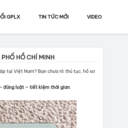
ỔI GPLX
TIN TỨC MỚI
VIDEO
 PHỐ HỒ CHÍ MINH
p tại Việt Nam? Bạn chưa rõ thủ tục, hồ sơ
– đúng luật – tiết kiệm thời gian
.