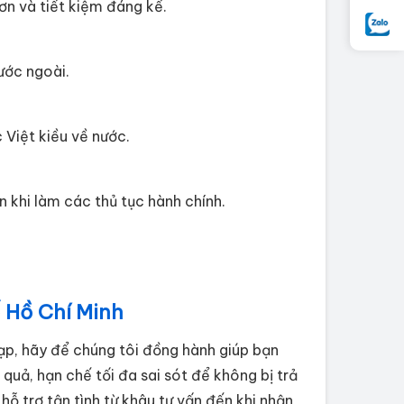
hơn và tiết kiệm đáng kể.
ước ngoài.
 Việt kiều về nước.
 khi làm các thủ tục hành chính.
ố Hồ Chí Minh
ạp, hãy để chúng tôi đồng hành giúp bạn
quả, hạn chế tối đa sai sót để không bị trả
 hỗ trợ tận tình từ khâu tư vấn đến khi nhận