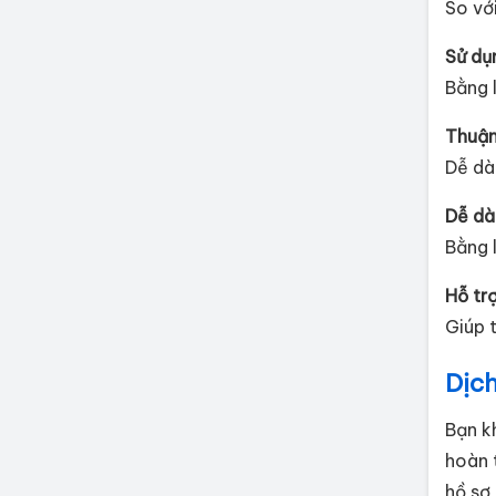
So với
Sử dụ
Bằng 
Thuận
Dễ dà
Dễ dà
Bằng 
Hỗ tr
Giúp t
Dịch
Bạn k
hoàn 
hồ sơ,