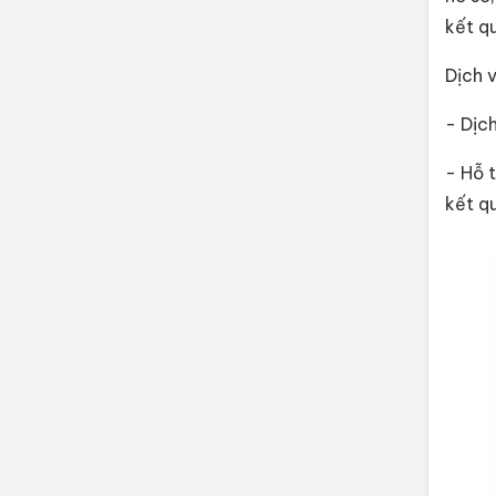
kết q
Dịch 
- Dịc
- Hỗ 
kết q