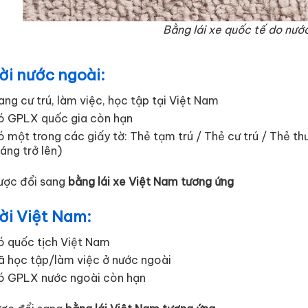
Bằng lái xe quốc tế do nướ
ời nước ngoài:
ng cư trú, làm việc, học tập tại Việt Nam
ó GPLX quốc gia còn hạn
 một trong các giấy tờ: Thẻ tạm trú / Thẻ cư trú / Thẻ th
áng trở lên)
ợc đổi sang
bằng lái xe Việt Nam tương ứng
ời Việt Nam:
ó quốc tịch Việt Nam
ã học tập/làm việc ở nước ngoài
ó GPLX nước ngoài còn hạn