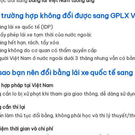
ợc đổi sang
bằng lái Việt Nam tương ứng
 trường hợp không đổi được sang GPLX 
ng lái xe quốc tế (IDP)
ấy phép lái xe tạm thời của nước ngoài;
ng hết hạn, rách, tẩy xóa
ằng không do cơ quan có thẩm quyền cấp
gười Việt Nam ở nước ngoài dưới 3 tháng nhưng vẫn có bằ
sao bạn nên đổi bằng lái xe quốc tế sang
e hợp pháp tại Việt Nam
 cần lo bị xử phạt khi tham gia giao thông, dễ dàng sử dụ
cần thi lại
ần làm thủ tục đổi bằng, không phải học và thi lý thuyết/t
iệm thời gian và chi phí