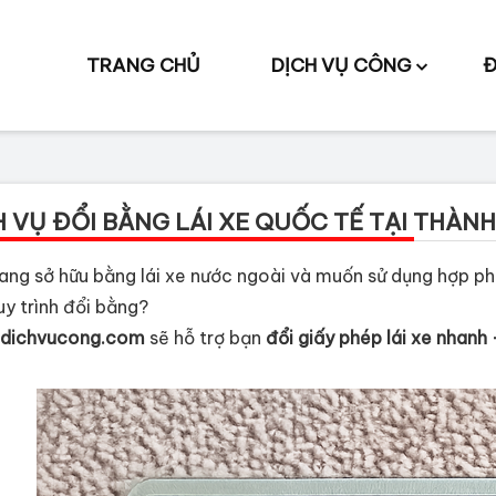
TRANG CHỦ
DỊCH VỤ CÔNG
Đ
H VỤ ĐỔI BẰNG LÁI XE QUỐC TẾ TẠI THÀNH
ang sở hữu bằng lái xe nước ngoài và muốn sử dụng hợp phá
uy trình đổi bằng?
ndichvucong.com
sẽ hỗ trợ bạn
đổi giấy phép lái xe nhanh 