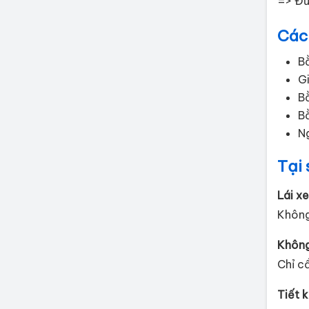
=> Đư
Các
Bằ
Gi
Bằ
B
N
Tại 
Lái x
Không
Không 
Chỉ c
Tiết k