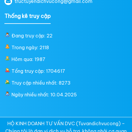
tructuyendichvucong@gmail.com
Thống kê truy cập
Đang truy cập: 22
Trong ngày: 2118
Hôm qua: 1987
Tổng truy cập: 1704617
Truy cập nhiều nhất: 8273
Ngày nhiều nhất: 10.04.2025
HỘ KINH DOANH TƯ VẤN DVC (Tuvandichvucong) –
Chúng tôi là đơn vị dịch vụ hỗ trợ, không phải cơ quan