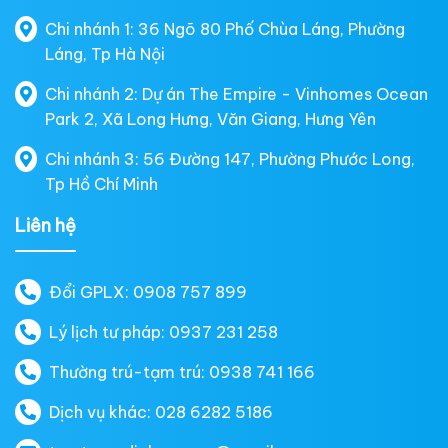
Chi nhánh 1: 36 Ngõ 80 Phố Chùa Láng, Phường
Láng, Tp Hà Nội
Chi nhánh 2: Dự án The Empire - Vinhomes Ocean
Park 2, Xã Long Hưng, Văn Giang, Hưng Yên
Chi nhánh 3: 56 Đường 147, Phường Phước Long,
Tp Hồ Chí Minh
Liên hệ
Đổi GPLX: 0908 757 899
Lý lịch tư pháp: 0937 231 258
Thường trú-tạm trú: 0938 741 166
Dịch vụ khác: 028 6282 5186