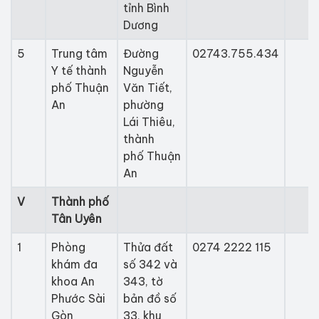
tỉnh Bình
Dương
​5
​Trung tâm
​Đường
02743.755.434
Y tế thành
Nguyễn
phố Thuận
Văn Tiết,
An
phường
Lái Thiêu,
thành
phố Thuận
An
V
Thành phố
Tân Uyên
1
Phòng
Thửa đất
0274 2222 115
khám đa
số 342 và
khoa An
343, tờ
Phước Sài
bản đồ số
Gòn
33, khu