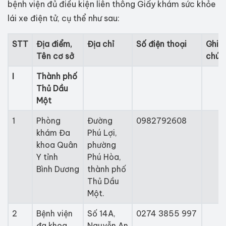
bệnh viện đủ điều kiện liên thông Giấy khám sức khỏe
lái xe điện tử​, cụ thể như sau:
STT
Địa điểm,
Địa chỉ
Số điện thoại
Ghi
Tên cơ sở
chú
I
Thành phố
Thủ Dầu
Một
1
Phòng
Đường
0982792608
khám Đa
Phú Lợi,
khoa Quân
phường
Y tỉnh
Phú Hòa,
Bình Dương
thành phố
Thủ Dầu
Một.
2
Bệnh viện
Số 14A,
0274 3855 9​​​97
đa khoa
Nguyễn An