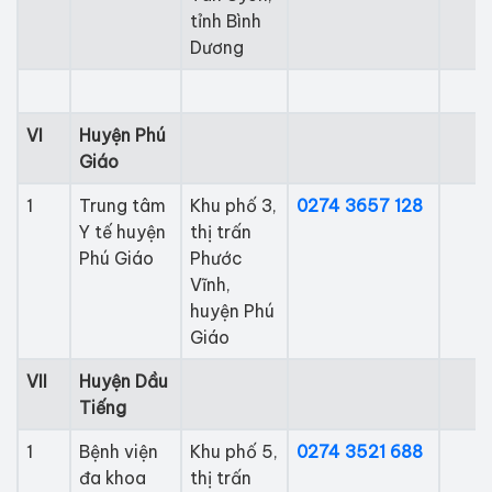
tỉnh Bình
Dương
​VI
​Huyện Phú
Giáo
​1
​Trung tâm
​Khu phố 3,
0274 3657 128
Y tế huyện
thị trấn
Phú Giáo
Phước
Vĩnh,
huyện Phú
Giáo
VI
I
Huyện Dầu
Tiếng
​1
​Bệnh viện
Khu phố 5,
0274 3521 688
đa khoa
thị trấn