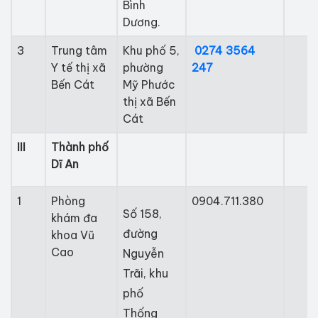
Bình
Dương.
​3
​Trung tâm
​Khu phố 5,
0274 3564
Y tế thị xã
phường
247
Bến Cát
Mỹ Phước
thị xã Bến
Cát
III
Thành phố
Dĩ An
1
Phòng
0904.711.380
Số 158,
khám đa
đường
khoa Vũ
Cao
Nguyễn
Trãi, khu
phố
Thống