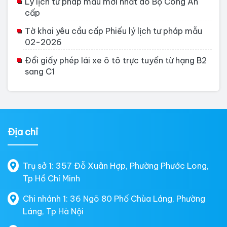
Lý lịch tư pháp mẫu mới nhất do Bộ Công An
cấp
Tờ khai yêu cầu cấp Phiếu lý lịch tư pháp mẫu
02-2026
Đổi giấy phép lái xe ô tô trực tuyến từ hạng B2
sang C1
Địa chỉ
Trụ sở 1: 357 Đỗ Xuân Hợp, Phường Phước Long,
Tp Hồ Chí Minh
Chi nhánh 1: 36 Ngõ 80 Phố Chùa Láng, Phường
Láng, Tp Hà Nội