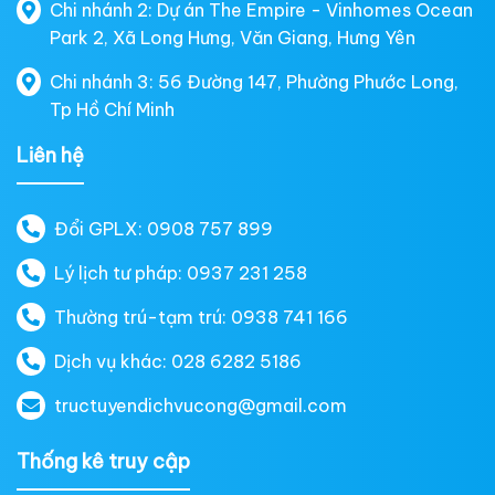
Chi nhánh 2: Dự án The Empire - Vinhomes Ocean
Park 2, Xã Long Hưng, Văn Giang, Hưng Yên
Chi nhánh 3: 56 Đường 147, Phường Phước Long,
Tp Hồ Chí Minh
Liên hệ
Đổi GPLX: 0908 757 899
Lý lịch tư pháp: 0937 231 258
Thường trú-tạm trú: 0938 741 166
Dịch vụ khác: 028 6282 5186
tructuyendichvucong@gmail.com
Thống kê truy cập