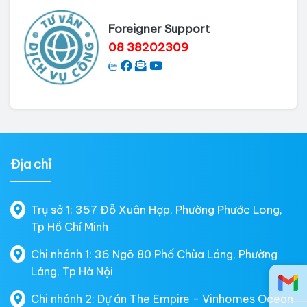
Foreigner Support
08 38202309
Địa chỉ
Trụ sở 1: 357 Đỗ Xuân Hợp, Phường Phước Long,
Tp Hồ Chí Minh
Chi nhánh 1: 36 Ngõ 80 Phố Chùa Láng, Phường
Láng, Tp Hà Nội
Chi nhánh 2: Dự án The Empire - Vinhomes Ocean