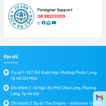
Foreigner Support
08 38202309
Địa chỉ
Trụ sở 1: 357 Đỗ Xuân Hợp, Phường Phước Long,
Tp Hồ Chí Minh
Chi nhánh 1: 36 Ngõ 80 Phố Chùa Láng, Phường
Láng, Tp Hà Nội
Chi nhánh 2: Dự án The Empire - Vinhomes Ocean