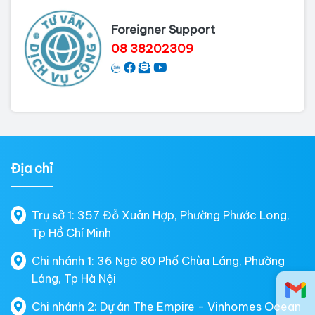
Foreigner Support
08 38202309
Địa chỉ
Trụ sở 1: 357 Đỗ Xuân Hợp, Phường Phước Long,
Tp Hồ Chí Minh
Chi nhánh 1: 36 Ngõ 80 Phố Chùa Láng, Phường
Láng, Tp Hà Nội
Chi nhánh 2: Dự án The Empire - Vinhomes Ocean