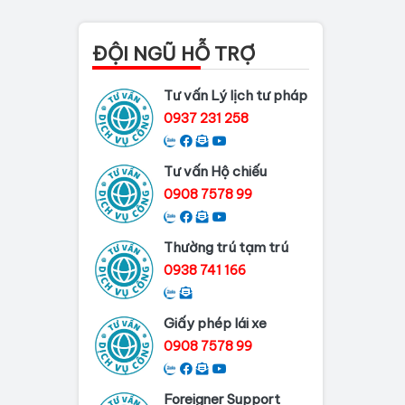
Thủ tục làm lý lịch tư
pháp tại Đồng Nai
ĐỘI NGŨ HỖ TRỢ
Dịch vụ làm phiếu lý
Tư vấn Lý lịch tư pháp
lịch tư pháp cho...
0937 231 258
Thủ tục làm Lý lịch tư
pháp tại Bình...
Tư vấn Hộ chiếu
Dịch vụ Lý lịch tư
0908 7578 99
pháp tại Cần Thơ
Thường trú tạm trú
Dịch vụ làm Lý Lịch Tư
Pháp tại Hải...
0938 741 166
Giấy phép lái xe
0908 7578 99
Foreigner Support