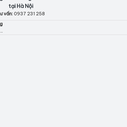
tại Hà Nội
ư vấn:
0937 231 258
ng
..