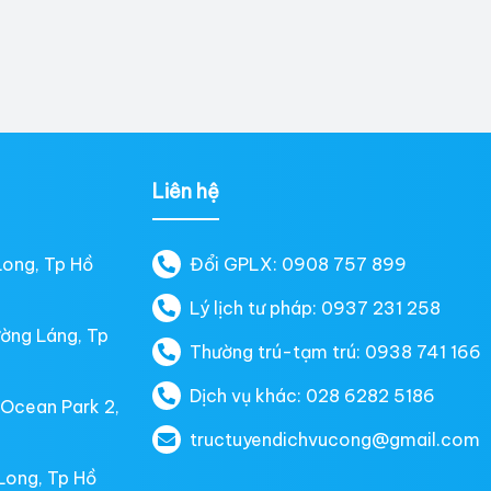
Liên hệ
Long, Tp Hồ
Đổi GPLX: 0908 757 899
Lý lịch tư pháp: 0937 231 258
ường Láng, Tp
Thường trú-tạm trú: 0938 741 166
Dịch vụ khác: 028 6282 5186
 Ocean Park 2,
tructuyendichvucong@gmail.com
Long, Tp Hồ