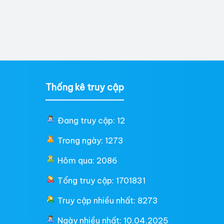
Thống kê truy cập
Đang truy cập: 12
Trong ngày: 1273
Hôm qua: 2086
Tổng truy cập: 1701831
Truy cập nhiều nhất: 8273
Ngày nhiều nhất: 10.04.2025