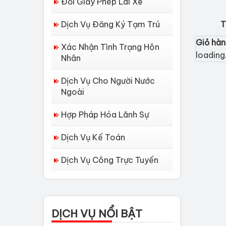
Đổi Giấy Phép Lái Xe
Dịch Vụ Đăng Ký Tạm Trú
T
Giỏ hà
Xác Nhận Tình Trạng Hôn
loading.
Nhân
Dịch Vụ Cho Người Nước
Ngoài
Hợp Pháp Hóa Lãnh Sự
Dịch Vụ Kế Toán
Dịch Vụ Công Trực Tuyến
Dịch vụ làm Lý lịch tư
pháp tại Đà Nẵng
Thủ tục làm Lý Lịch
DỊCH VỤ NỔI BẬT
Tư Pháp tại Hồ Chí...