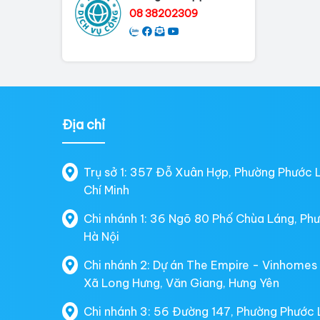
08 38202309
Địa chỉ
Trụ sở 1: 357 Đỗ Xuân Hợp, Phường Phước 
Chí Minh
Chi nhánh 1: 36 Ngõ 80 Phố Chùa Láng, Ph
Hà Nội
Chi nhánh 2: Dự án The Empire - Vinhomes
Xã Long Hưng, Văn Giang, Hưng Yên
Chi nhánh 3: 56 Đường 147, Phường Phước 