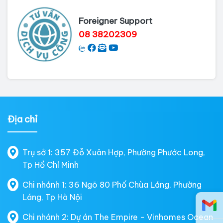
Foreigner Support
08 38202309
Địa chỉ
Trụ sở 1: 357 Đỗ Xuân Hợp, Phường Phước Long,
Tp Hồ Chí Minh
Chi nhánh 1: 36 Ngõ 80 Phố Chùa Láng, Phường
Láng, Tp Hà Nội
Chi nhánh 2: Dự án The Empire - Vinhomes Ocean