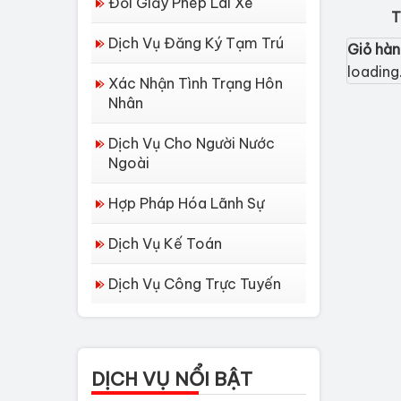
Đổi Giấy Phép Lái Xe
T
Dịch Vụ Đăng Ký Tạm Trú
Giỏ hà
loading.
Xác Nhận Tình Trạng Hôn
Nhân
Dịch Vụ Cho Người Nước
Ngoài
Hợp Pháp Hóa Lãnh Sự
Dịch Vụ Kế Toán
Dịch Vụ Công Trực Tuyến
Dịch vụ làm Lý lịch tư
pháp tại Đà Nẵng
Thủ tục làm Lý Lịch
DỊCH VỤ NỔI BẬT
Tư Pháp tại Hồ Chí...