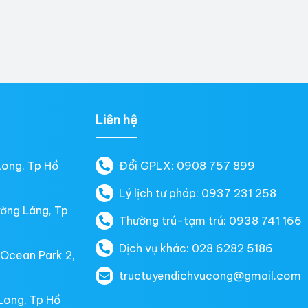
Liên hệ
Long, Tp Hồ
Đổi GPLX: 0908 757 899
Lý lịch tư pháp: 0937 231 258
ường Láng, Tp
Thường trú-tạm trú: 0938 741 166
Dịch vụ khác: 028 6282 5186
 Ocean Park 2,
tructuyendichvucong@gmail.com
Long, Tp Hồ