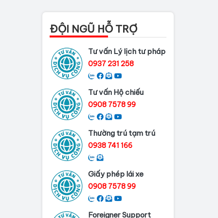
Thủ tục làm lý lịch tư
pháp tại Đồng Nai
ĐỘI NGŨ HỖ TRỢ
Dịch vụ làm phiếu lý
Tư vấn Lý lịch tư pháp
lịch tư pháp cho...
0937 231 258
Thủ tục làm Lý lịch tư
pháp tại Bình...
Tư vấn Hộ chiếu
Dịch vụ Lý lịch tư
0908 7578 99
pháp tại Cần Thơ
Thường trú tạm trú
Dịch vụ làm Lý Lịch Tư
Pháp tại Hải...
0938 741 166
Giấy phép lái xe
0908 7578 99
Foreigner Support