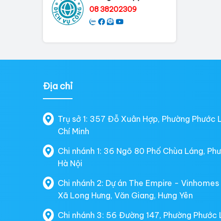
08 38202309
Địa chỉ
Trụ sở 1: 357 Đỗ Xuân Hợp, Phường Phước 
Chí Minh
Chi nhánh 1: 36 Ngõ 80 Phố Chùa Láng, Ph
Hà Nội
Chi nhánh 2: Dự án The Empire - Vinhomes
Xã Long Hưng, Văn Giang, Hưng Yên
Chi nhánh 3: 56 Đường 147, Phường Phước 