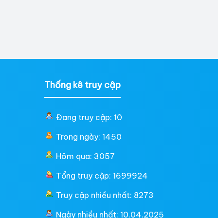
Thống kê truy cập
Đang truy cập: 10
Trong ngày: 1450
Hôm qua: 3057
Tổng truy cập: 1699924
Truy cập nhiều nhất: 8273
Ngày nhiều nhất: 10.04.2025