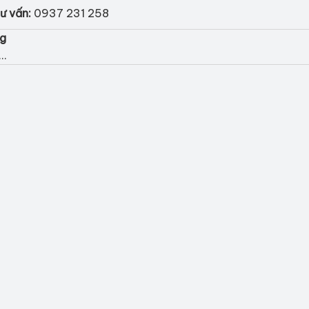
ư vấn:
0937 231 258
ng
..