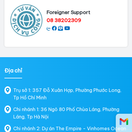
Foreigner Support
08 38202309
Địa chỉ
Trụ sở 1: 357 Đỗ Xuân Hợp, Phường Phước Long,
Tp Hồ Chí Minh
Chi nhánh 1: 36 Ngõ 80 Phố Chùa Láng, Phường
Láng, Tp Hà Nội
Chi nhánh 2: Dự án The Empire - Vinhomes Ocean