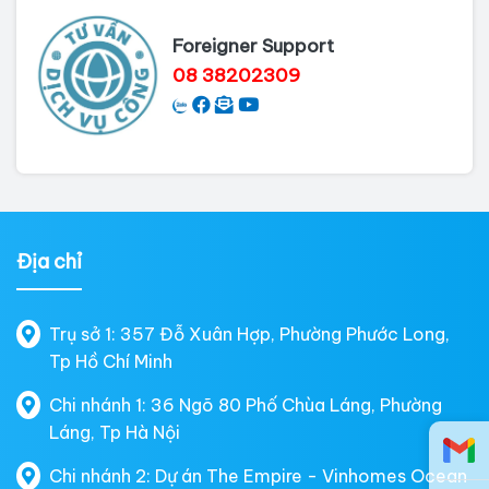
Foreigner Support
08 38202309
Địa chỉ
Trụ sở 1: 357 Đỗ Xuân Hợp, Phường Phước Long,
Tp Hồ Chí Minh
Chi nhánh 1: 36 Ngõ 80 Phố Chùa Láng, Phường
Láng, Tp Hà Nội
Chi nhánh 2: Dự án The Empire - Vinhomes Ocean