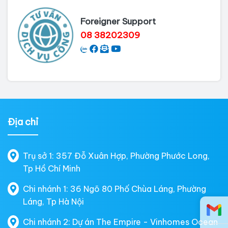
Foreigner Support
08 38202309
Địa chỉ
Trụ sở 1: 357 Đỗ Xuân Hợp, Phường Phước Long,
Tp Hồ Chí Minh
Chi nhánh 1: 36 Ngõ 80 Phố Chùa Láng, Phường
Láng, Tp Hà Nội
Chi nhánh 2: Dự án The Empire - Vinhomes Ocean