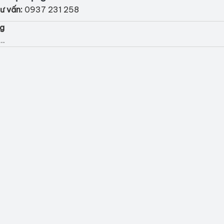
ư vấn:
0937 231 258
ng
..