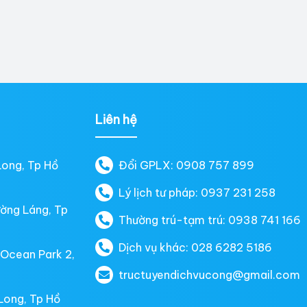
Liên hệ
Long, Tp Hồ
Đổi GPLX: 0908 757 899
Lý lịch tư pháp: 0937 231 258
ường Láng, Tp
Thường trú-tạm trú: 0938 741 166
Dịch vụ khác: 028 6282 5186
 Ocean Park 2,
tructuyendichvucong@gmail.com
Long, Tp Hồ