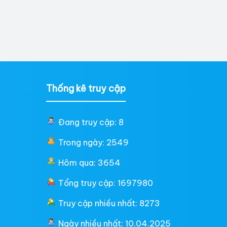
Thống kê truy cập
Đang truy cập: 8
Trong ngày: 2549
Hôm qua: 3654
Tổng truy cập: 1697980
Truy cập nhiều nhất: 8273
Ngày nhiều nhất: 10.04.2025