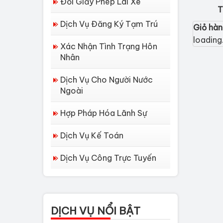
Đổi Giấy Phép Lái Xe
T
Dịch Vụ Đăng Ký Tạm Trú
Giỏ hà
loading.
Xác Nhận Tình Trạng Hôn
Nhân
Dịch Vụ Cho Người Nước
Ngoài
Hợp Pháp Hóa Lãnh Sự
Dịch Vụ Kế Toán
Dịch Vụ Công Trực Tuyến
Dịch vụ làm Lý lịch tư
pháp tại Đà Nẵng
Thủ tục làm Lý Lịch
DỊCH VỤ NỔI BẬT
Tư Pháp tại Hồ Chí...