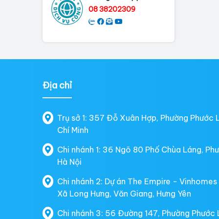
08 38202309
Địa chỉ
Trụ sở 1: 357 Đỗ Xuân Hợp, Phường Phước 
Chí Minh
Chi nhánh 1: 36 Ngõ 80 Phố Chùa Láng, Ph
Hà Nội
Chi nhánh 2: Dự án The Empire - Vinhomes
Xã Long Hưng, Văn Giang, Hưng Yên
Chi nhánh 3: 56 Đường 147, Phường Phước 