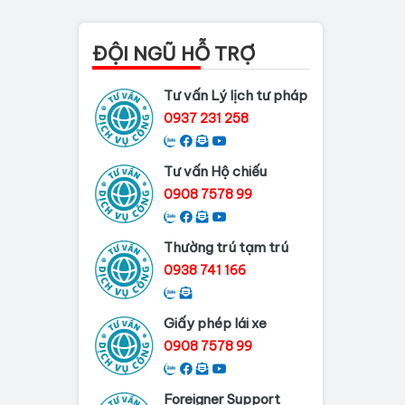
Thủ tục làm lý lịch tư
pháp tại Đồng Nai
ĐỘI NGŨ HỖ TRỢ
Dịch vụ làm phiếu lý
Tư vấn Lý lịch tư pháp
lịch tư pháp cho...
0937 231 258
Thủ tục làm Lý lịch tư
pháp tại Bình...
Tư vấn Hộ chiếu
Dịch vụ Lý lịch tư
0908 7578 99
pháp tại Cần Thơ
Thường trú tạm trú
Dịch vụ làm Lý Lịch Tư
Pháp tại Hải...
0938 741 166
Giấy phép lái xe
0908 7578 99
Foreigner Support