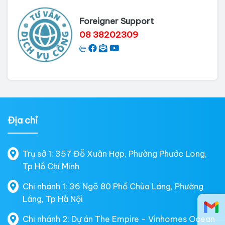
Foreigner Support
08 38202309
Địa chỉ
Trụ sở 1: 357 Đỗ Xuân Hợp, Phường Phước Long,
Tp Hồ Chí Minh
Chi nhánh 1: 36 Ngõ 80 Phố Chùa Láng, Phường
Láng, Tp Hà Nội
Chi nhánh 2: Dự án The Empire - Vinhomes Ocean