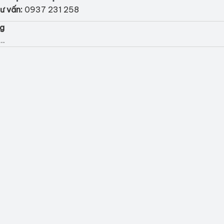
ư vấn:
0937 231 258
ng
..