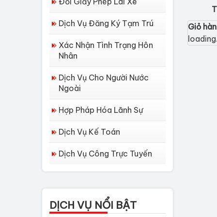
Đổi Giấy Phép Lái Xe
T
Dịch Vụ Đăng Ký Tạm Trú
Giỏ hà
loading.
Xác Nhận Tình Trạng Hôn
Nhân
Dịch Vụ Cho Người Nước
Ngoài
Hợp Pháp Hóa Lãnh Sự
Dịch Vụ Kế Toán
Dịch Vụ Công Trực Tuyến
Dịch vụ làm Lý lịch tư
pháp tại Đà Nẵng
Thủ tục làm Lý Lịch
DỊCH VỤ NỔI BẬT
Tư Pháp tại Hồ Chí...