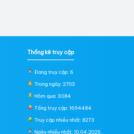
Thống kê truy cập
Đang truy cập: 6
Trong ngày: 2703
Hôm qua: 3084
Tổng truy cập: 1694484
Truy cập nhiều nhất: 8273
Ngày nhiều nhất: 10.04.2025