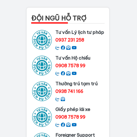
Thủ tục làm lý lịch tư
pháp tại Đồng Nai
ĐỘI NGŨ HỖ TRỢ
Dịch vụ làm phiếu lý
Tư vấn Lý lịch tư pháp
lịch tư pháp cho...
0937 231 258
Thủ tục làm Lý lịch tư
pháp tại Bình...
Tư vấn Hộ chiếu
Dịch vụ Lý lịch tư
0908 7578 99
pháp tại Cần Thơ
Thường trú tạm trú
Dịch vụ làm Lý Lịch Tư
Pháp tại Hải...
0938 741 166
Giấy phép lái xe
0908 7578 99
Foreigner Support