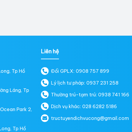
Liên hệ
Long, Tp Hồ
Đổi GPLX: 0908 757 899
Lý lịch tư pháp: 0937 231 258
ường Láng, Tp
Thường trú-tạm trú: 0938 741 166
Dịch vụ khác: 028 6282 5186
 Ocean Park 2,
tructuyendichvucong@gmail.com
Long, Tp Hồ