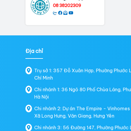
08 38202309
Địa chỉ
Trụ sở 1: 357 Đỗ Xuân Hợp, Phường Phước 
Chí Minh
Chi nhánh 1: 36 Ngõ 80 Phố Chùa Láng, Ph
Hà Nội
Chi nhánh 2: Dự án The Empire - Vinhomes
Xã Long Hưng, Văn Giang, Hưng Yên
Chi nhánh 3: 56 Đường 147, Phường Phước 