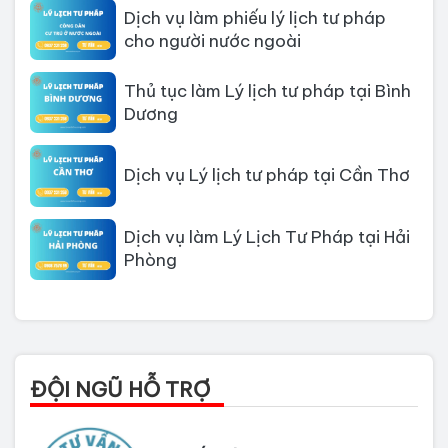
Dịch vụ làm phiếu lý lịch tư pháp
cho người nước ngoài
Thủ tục làm Lý lịch tư pháp tại Bình
Dương
Dịch vụ Lý lịch tư pháp tại Cần Thơ
Dịch vụ làm Lý Lịch Tư Pháp tại Hải
Phòng
Dịch vụ làm Lý lịch tư pháp tại Đà
Nẵng
Thủ tục làm Lý Lịch Tư Pháp tại Hồ
ĐỘI NGŨ HỖ TRỢ
Chí Minh
Thủ tục làm lý lịch tư pháp tại Đồng