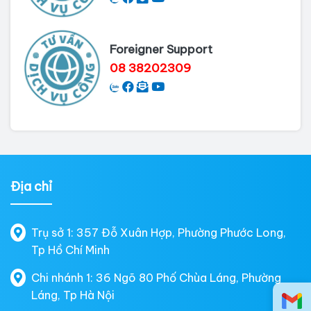
Foreigner Support
08 38202309
Địa chỉ
Trụ sở 1: 357 Đỗ Xuân Hợp, Phường Phước Long,
Tp Hồ Chí Minh
Chi nhánh 1: 36 Ngõ 80 Phố Chùa Láng, Phường
Láng, Tp Hà Nội