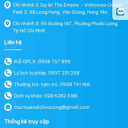
Chi nhánh 2: Dự án The Empire - Vinhomes Ocean
Park 2, Xã Long Hưng, Văn Giang, Hưng Yên
Chi nhánh 3: 56 Đường 147, Phường Phước Long,
Tp Hồ Chí Minh
Liên hệ
Đổi GPLX: 0908 757 899
Lý lịch tư pháp: 0937 231 258
Thường trú-tạm trú: 0938 741 166
Dịch vụ khác: 028 6282 5186
tructuyendichvucong@gmail.com
Thống kê truy cập