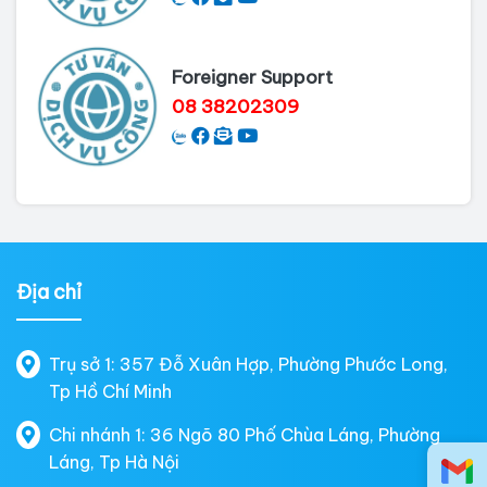
Foreigner Support
08 38202309
Địa chỉ
Trụ sở 1: 357 Đỗ Xuân Hợp, Phường Phước Long,
Tp Hồ Chí Minh
Chi nhánh 1: 36 Ngõ 80 Phố Chùa Láng, Phường
Láng, Tp Hà Nội