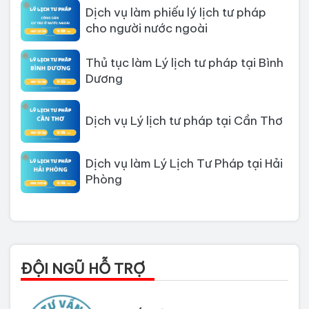
Dịch vụ làm phiếu lý lịch tư pháp
cho người nước ngoài
Thủ tục làm Lý lịch tư pháp tại Bình
Dương
Dịch vụ Lý lịch tư pháp tại Cần Thơ
Dịch vụ làm Lý Lịch Tư Pháp tại Hải
Phòng
Dịch vụ làm Lý lịch tư pháp tại Đà
Nẵng
Thủ tục làm Lý Lịch Tư Pháp tại Hồ
ĐỘI NGŨ HỖ TRỢ
Chí Minh
Thủ tục làm lý lịch tư pháp tại Đồng