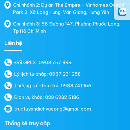
Chi nhánh 2: Dự án The Empire - Vinhomes Ocean
Park 2, Xã Long Hưng, Văn Giang, Hưng Yên
Chi nhánh 3: 56 Đường 147, Phường Phước Long,
Tp Hồ Chí Minh
Liên hệ
Đổi GPLX: 0908 757 899
Lý lịch tư pháp: 0937 231 258
Thường trú-tạm trú: 0938 741 166
Dịch vụ khác: 028 6282 5186
tructuyendichvucong@gmail.com
Thống kê truy cập