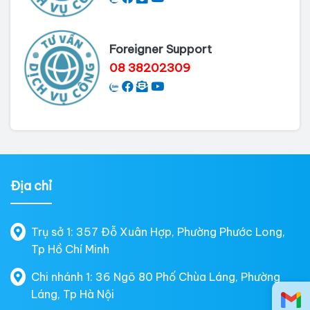
Foreigner Support
08 38202309
Địa chỉ
Trụ sở 1: 357 Đỗ Xuân Hợp, Phường Phước Long,
Tp Hồ Chí Minh
Chi nhánh 1: 36 Ngõ 80 Phố Chùa Láng, Phường
Láng, Tp Hà Nội