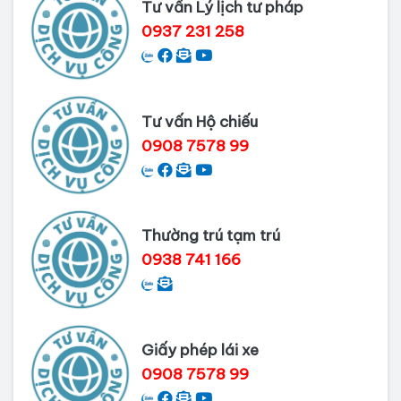
Tư vấn Lý lịch tư pháp
Nai
0937 231 258
Dịch vụ làm phiếu lý lịch tư pháp
cho người nước ngoài
Tư vấn Hộ chiếu
Thủ tục làm Lý lịch tư pháp tại Bình
0908 7578 99
Dương
Dịch vụ Lý lịch tư pháp tại Cần Thơ
Thường trú tạm trú
0938 741 166
Giấy phép lái xe
0908 7578 99