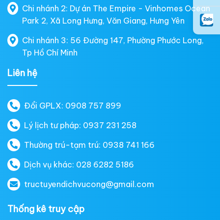
Chi nhánh 2: Dự án The Empire - Vinhomes Ocean
Park 2, Xã Long Hưng, Văn Giang, Hưng Yên
Chi nhánh 3: 56 Đường 147, Phường Phước Long,
Tp Hồ Chí Minh
Liên hệ
Đổi GPLX: 0908 757 899
Lý lịch tư pháp: 0937 231 258
Thường trú-tạm trú: 0938 741 166
Dịch vụ khác: 028 6282 5186
tructuyendichvucong@gmail.com
Thống kê truy cập