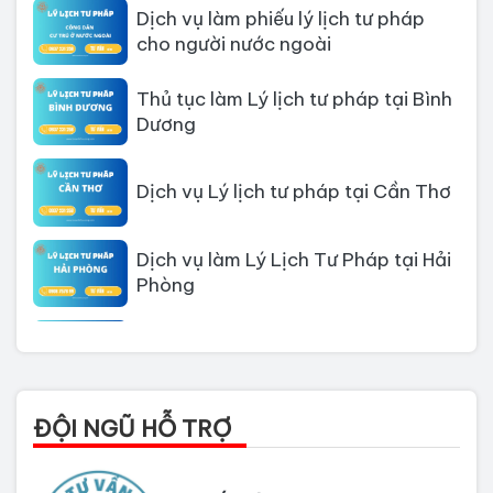
Dịch vụ làm phiếu lý lịch tư pháp
cho người nước ngoài
Thủ tục làm Lý lịch tư pháp tại Bình
Dương
Dịch vụ Lý lịch tư pháp tại Cần Thơ
Dịch vụ làm Lý Lịch Tư Pháp tại Hải
Phòng
Dịch vụ làm Lý lịch tư pháp tại Đà
Nẵng
Thủ tục làm Lý Lịch Tư Pháp tại Hồ
ĐỘI NGŨ HỖ TRỢ
Chí Minh
Thủ tục làm lý lịch tư pháp tại Đồng