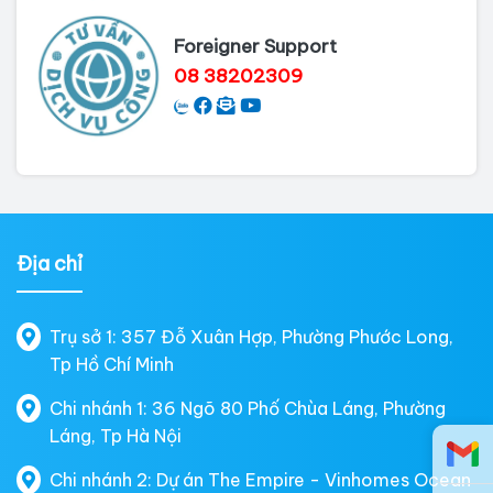
Foreigner Support
08 38202309
Địa chỉ
Trụ sở 1: 357 Đỗ Xuân Hợp, Phường Phước Long,
Tp Hồ Chí Minh
Chi nhánh 1: 36 Ngõ 80 Phố Chùa Láng, Phường
Láng, Tp Hà Nội
Chi nhánh 2: Dự án The Empire - Vinhomes Ocean