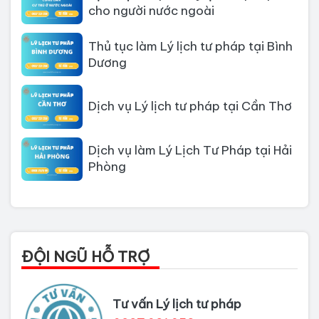
cho người nước ngoài
Thủ tục làm Lý lịch tư pháp tại Bình
Dương
Dịch vụ Lý lịch tư pháp tại Cần Thơ
Dịch vụ làm Lý Lịch Tư Pháp tại Hải
Phòng
Dịch vụ làm Lý lịch tư pháp tại Đà
Nẵng
Thủ tục làm Lý Lịch Tư Pháp tại Hồ
ĐỘI NGŨ HỖ TRỢ
Chí Minh
Thủ tục làm lý lịch tư pháp tại Đồng
Tư vấn Lý lịch tư pháp
Nai