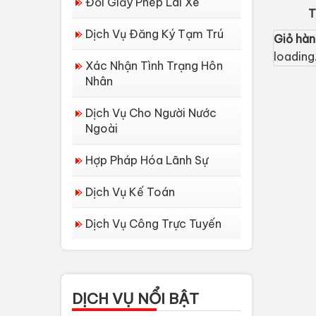
Đổi Giấy Phép Lái Xe
T
Dịch Vụ Đăng Ký Tạm Trú
Giỏ hà
loading.
Xác Nhận Tình Trạng Hôn
Nhân
Dịch Vụ Cho Người Nước
Ngoài
Hợp Pháp Hóa Lãnh Sự
Dịch Vụ Kế Toán
Dịch Vụ Công Trực Tuyến
Dịch vụ làm Lý lịch tư
pháp tại Đà Nẵng
Thủ tục làm Lý Lịch
DỊCH VỤ NỔI BẬT
Tư Pháp tại Hồ Chí...