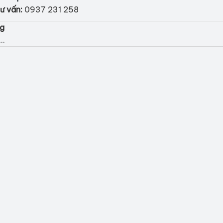
ư vấn:
0937 231 258
ng
..