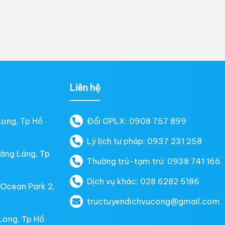
Liên hệ
Long, Tp Hồ
Đổi GPLX: 0908 757 899
Lý lịch tư pháp: 0937 231 258
ường Láng, Tp
Thường trú-tạm trú: 0938 741 166
Dịch vụ khác: 028 6282 5186
 Ocean Park 2,
tructuyendichvucong@gmail.com
Long, Tp Hồ