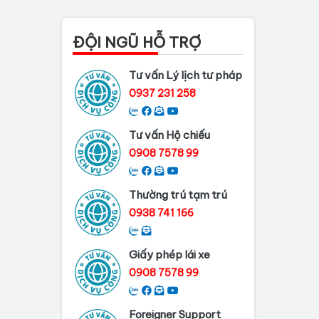
Thủ tục làm lý lịch tư
pháp tại Đồng Nai
ĐỘI NGŨ HỖ TRỢ
Dịch vụ làm phiếu lý
Tư vấn Lý lịch tư pháp
lịch tư pháp cho...
0937 231 258
Thủ tục làm Lý lịch tư
pháp tại Bình...
Tư vấn Hộ chiếu
Dịch vụ Lý lịch tư
0908 7578 99
pháp tại Cần Thơ
Thường trú tạm trú
Dịch vụ làm Lý Lịch Tư
Pháp tại Hải...
0938 741 166
Giấy phép lái xe
0908 7578 99
Foreigner Support