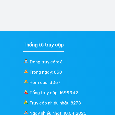
Thống kê truy cập
Đang truy cập: 8
Trong ngày: 858
Hôm qua: 3057
Tổng truy cập: 1699342
Truy cập nhiều nhất: 8273
Ngày nhiều nhất: 10.04.2025