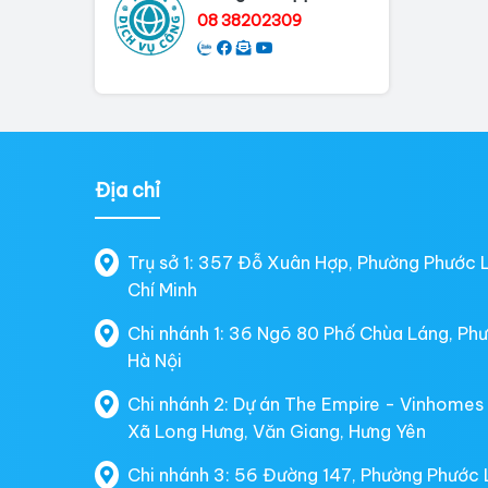
08 38202309
Địa chỉ
Trụ sở 1: 357 Đỗ Xuân Hợp, Phường Phước 
Chí Minh
Chi nhánh 1: 36 Ngõ 80 Phố Chùa Láng, Ph
Hà Nội
Chi nhánh 2: Dự án The Empire - Vinhomes
Xã Long Hưng, Văn Giang, Hưng Yên
Chi nhánh 3: 56 Đường 147, Phường Phước 