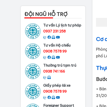
pháp tại Đồng Nai
Dịch vụ làm phiếu lý
ĐỘI NGŨ HỖ TRỢ
lịch tư pháp cho...
Tư vấn Lý lịch tư pháp
Thủ tục làm Lý lịch tư
0937 231 258
pháp tại Bình...
Cơ q
Dịch vụ Lý lịch tư
Tư vấn Hộ chiếu
pháp tại Cần Thơ
Phòng
0908 7578 99
phố L
Dịch vụ làm Lý Lịch Tư
Pháp tại Hải...
Thường trú tạm trú
Thực
0938 741 166
Bước
Giấy phép lái xe
+ Bản
0908 7578 99
31/20
Foreigner Support
+ Bản