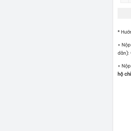
* Hướ
+ Nộp 
dân):
+ Nộp
hộ chi