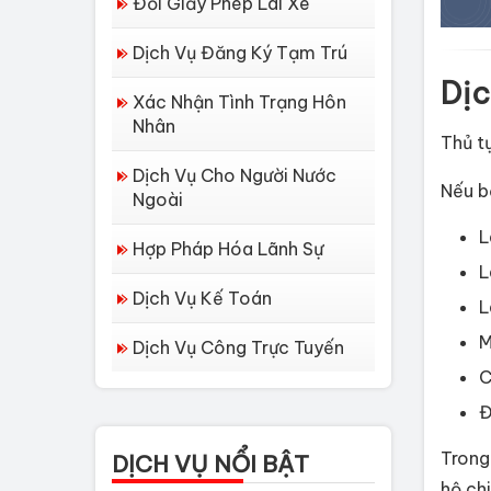
Đổi Giấy Phép Lái Xe
Dịch Vụ Đăng Ký Tạm Trú
Dịc
Xác Nhận Tình Trạng Hôn
Nhân
Thủ t
Dịch Vụ Cho Người Nước
Nếu b
Ngoài
L
Hợp Pháp Hóa Lãnh Sự
L
Dịch Vụ Kế Toán
L
M
Dịch Vụ Công Trực Tuyến
Dịch vụ làm Lý lịch tư
pháp tại Đà Nẵng
C
Đ
Thủ tục làm Lý Lịch
Tư Pháp tại Hồ Chí...
Trong
DỊCH VỤ NỔI BẬT
Thủ tục làm lý lịch tư
hộ chi