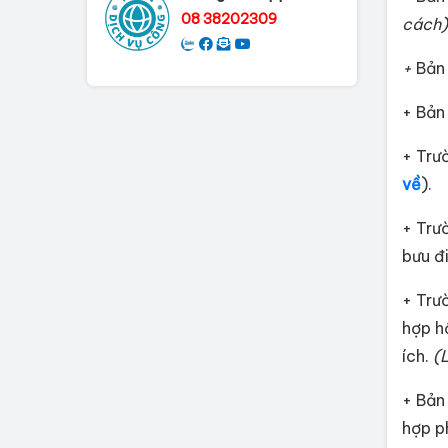
08 38202309
cách)
+
Bản
+ Bản 
+ Trư
về
).
+ Trư
bưu đ
+ Trư
hợp h
ích.
(
+ Bản
hợp p