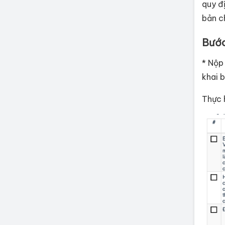
quy đ
bản c
Bước
* Nộp
khai 
Thực 