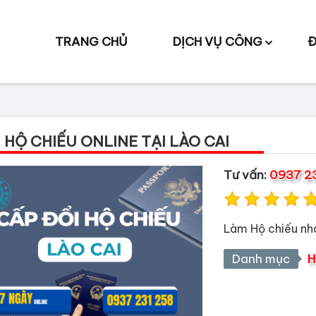
TRANG CHỦ
DỊCH VỤ CÔNG
Đ
 HỘ CHIẾU ONLINE TẠI LÀO CAI
Tư vấn:
0937 2
Làm Hộ chiếu nha
Danh mục
H