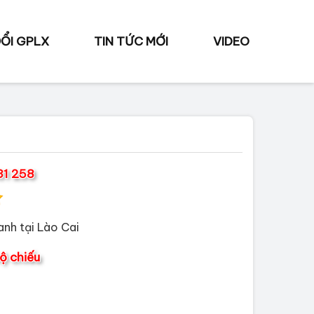
ỔI GPLX
TIN TỨC MỚI
VIDEO
31 258
nh tại Lào Cai
ộ chiếu