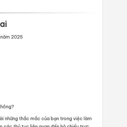
ai
ới năm 2025
 không?
vài những thắc mắc của bạn trong việc làm
àm các thủ tục liên quan đến hộ chiếu trực