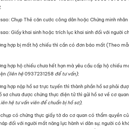
;
 sao: Chụp Thẻ căn cước công dân hoặc Chứng minh nhân 
sao: Giấy khai sinh hoặc trích lục khai sinh đối với người c
ờng hợp bị mất hộ chiếu thì cần có đơn báo mất (Theo mẫ
ờng hợp hộ chiếu chưa hết hạn mà yêu cầu cấp hộ chiếu mớ
iện
(liên hệ
0937231258
để tư vấn)
;
ờng hợp nộp hồ sơ trực tuyến thì thành phần hồ sơ phải đượ
ồ sơ chưa được chứng thực điện tử thì gửi hồ sơ về cơ qua
Liên hệ tư vấn viên để chuẩn bị hồ sơ)
;
 chụp có chứng thực giấy tờ do cơ quan có thẩm quyền củ
háp đối với người mất năng lực hành vi dân sự, người có kh