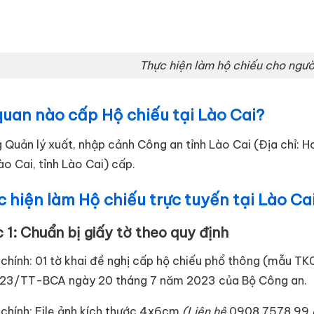
Thực hiện làm hộ chiếu cho ngườ
uan nào cấp Hộ chiếu tại Lào Cai?
 Quản lý xuất, nhập cảnh Công an tỉnh Lào Cai (Địa chỉ: 
ào Cai, tỉnh Lào Cai) cấp.
 hiện làm Hộ chiếu trực tuyến tại Lào Ca
 1: Chuẩn bị giấy tờ theo quy định
 chính: 01 tờ khai đề nghị cấp hộ chiếu phổ thông (mẫu T
23/TT-BCA ngày 20 tháng 7 năm 2023 của Bộ Công an.
 chính: File ảnh kích thước 4x6cm
(Liên hệ
0908 7578 99