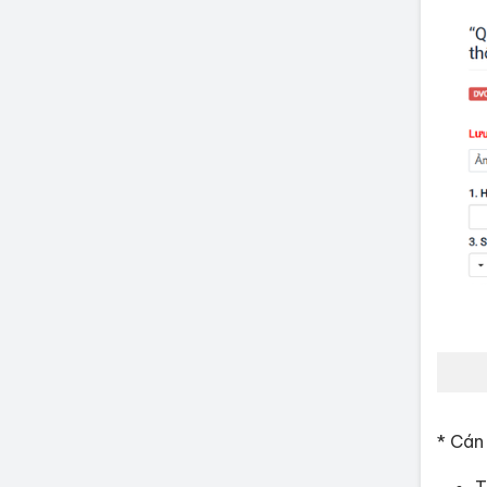
* Cán 
T