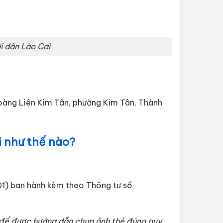
i dân Lào Cai
Hoàng Liên Kim Tân, phường Kim Tân, Thành
i như thế nào?
K01) ban hành kèm theo Thông tư số
để được hướng dẫn chụp ảnh thẻ đúng quy