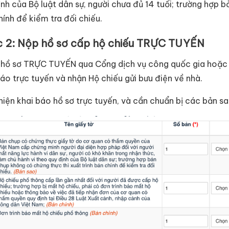
ịnh của Bộ luật dân sự, người chưa đủ 14 tuổi; trường hợp b
hính để kiểm tra đối chiếu.
 2: Nộp hồ sơ cấp hộ chiếu TRỰC TUYẾN
 hồ sơ TRỰC TUYẾN qua Cổng dịch vụ công quốc gia hoặc 
báo trực tuyến và nhận Hộ chiếu gửi bưu điện về nhà.
hiện khai báo hồ sơ trực tuyến, và cần chuẩn bị các bản s