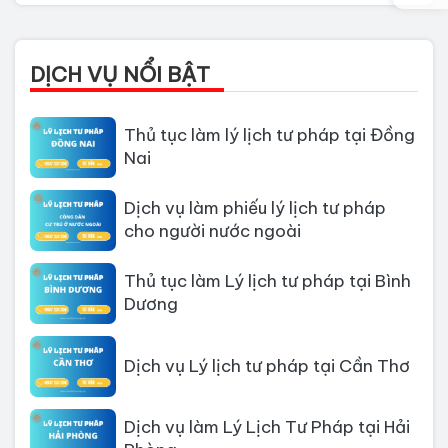
Thủ tục làm Lý Lịch Tư Pháp tại Hồ
Chí Minh
DỊCH VỤ NỔI BẬT
Thủ tục làm lý lịch tư pháp tại Đồng
Nai
Dịch vụ làm phiếu lý lịch tư pháp
cho người nước ngoài
Thủ tục làm Lý lịch tư pháp tại Bình
Dương
Dịch vụ Lý lịch tư pháp tại Cần Thơ
Dịch vụ làm Lý Lịch Tư Pháp tại Hải
Phòng