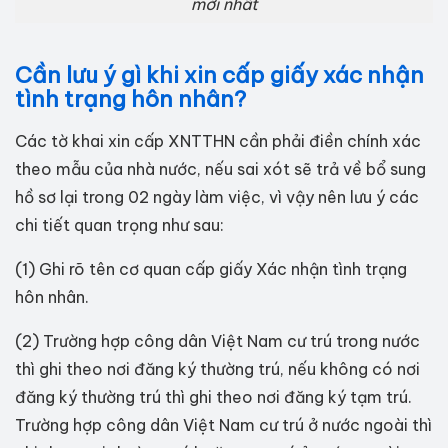
mới nhất
Cần lưu ý gì khi xin cấp giấy xác nhận
tình trạng hôn nhân?
Các tờ khai xin cấp XNTTHN cần phải điền chính xác
theo mẫu của nhà nước, nếu sai xót sẽ trả về bổ sung
hồ sơ lại trong 02 ngày làm việc, vì vậy nên lưu ý các
chi tiết quan trọng như sau:
(1) Ghi rõ tên cơ quan cấp giấy Xác nhận tình trạng
hôn nhân.
(2) Trường hợp công dân Việt Nam cư trú trong nước
thì ghi theo nơi đăng ký thường trú, nếu không có nơi
đăng ký thường trú thì ghi theo nơi đăng ký tạm trú.
Trường hợp công dân Việt Nam cư trú ở nước ngoài thì