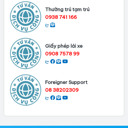
Thường trú tạm trú
0938 741 166
Giấy phép lái xe
0908 7578 99
Foreigner Support
08 38202309