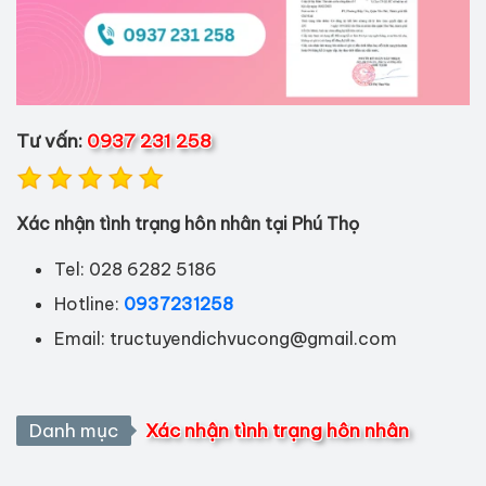
Tư vấn:
0937 231 258
Xác nhận tình trạng hôn nhân tại Phú Thọ
Tel: 028 6282 5186
Hotline:
0937231258
Email:
tructuyendichvucong@gmail.com
Danh mục
Xác nhận tình trạng hôn nhân