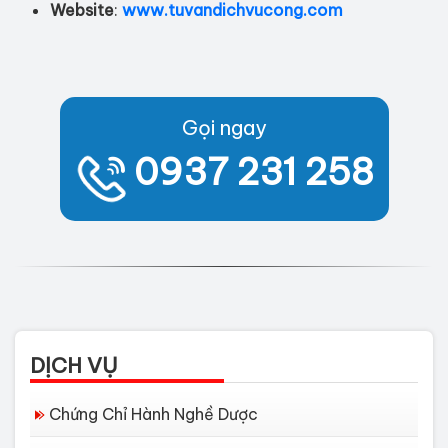
Website
:
www.tuvandichvucong.com
Gọi ngay
0937 231 258
DỊCH VỤ
Chứng Chỉ Hành Nghề Dược