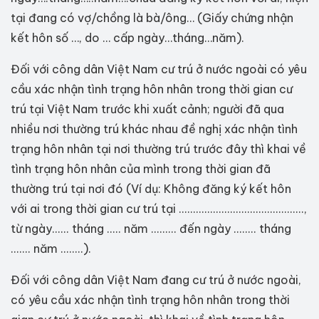
tại đang có vợ/chồng là bà/ông… (Giấy chứng nhận
kết hôn số …, do … cấp ngày…tháng…năm).
Đối với công dân Việt Nam cư trú ở nước ngoài có yêu
cầu xác nhận tình trạng hôn nhân trong thời gian cư
trú tại Việt Nam trước khi xuất cảnh; người đã qua
nhiều nơi thường trú khác nhau đề nghị xác nhận tình
trạng hôn nhân tại nơi thường trú trước đây thì khai về
tình trạng hôn nhân của mình trong thời gian đã
thường trú tại nơi đó (Ví dụ: Không đăng ký kết hôn
với ai trong thời gian cư trú tại ............................................,
từ ngày...... tháng ..... năm ......... đến ngày ........ tháng
....... năm ........).
Đối với công dân Việt Nam đang cư trú ở nước ngoài,
có yêu cầu xác nhận tình trạng hôn nhân trong thời