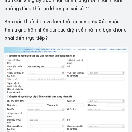
Bạn cần xin giấy Xác nhận tình trạng hôn nhân nhanh
chóng đúng thủ tục không bị sai sót?
Bạn cần thuê dịch vụ làm thủ tục xin giấy Xác nhận
tình trạng hôn nhân gửi bưu điện về nhà mà bạn không
phải đến trực tiếp?