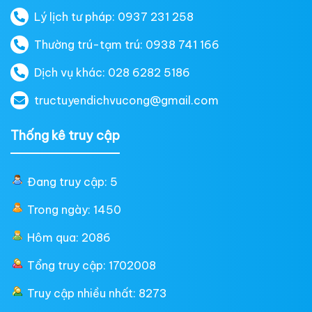
Lý lịch tư pháp: 0937 231 258
Thường trú-tạm trú: 0938 741 166
Dịch vụ khác: 028 6282 5186
tructuyendichvucong@gmail.com
Thống kê truy cập
Đang truy cập: 5
Trong ngày: 1450
Hôm qua: 2086
Tổng truy cập: 1702008
Truy cập nhiều nhất: 8273