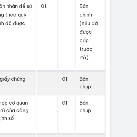
hôn nhân để sử
01
Bản
ng theo quy
chính
ính đã được
(nếu đã
được
cấp
trước
đó)
 giấy chứng
01
Bản
chụp
 hợp cơ quan
01
Bản
trú của công
chụp
ịnh số