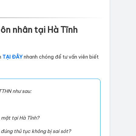
hôn nhân tại Hà Tĩnh
n
TẠI ĐÂY
nhanh chóng để tư vấn viên biết
NTTHN như sau:
 mặt tại Hà Tĩnh?
đúng thủ tục không bị sai sót?