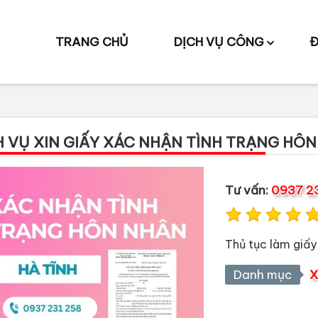
TRANG CHỦ
DỊCH VỤ CÔNG
Đ
H VỤ XIN GIẤY XÁC NHẬN TÌNH TRẠNG HÔN
Tư vấn:
0937 2
Thủ tục làm giấy
Danh mục
X