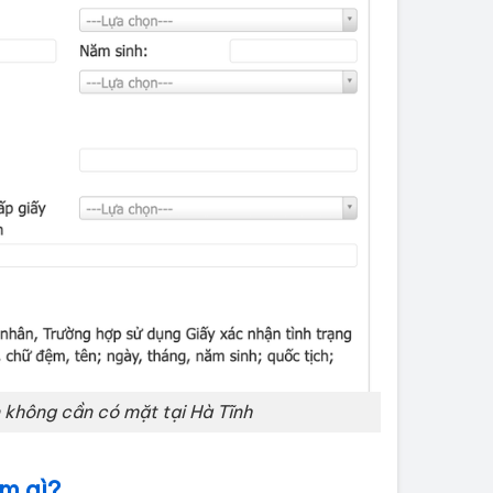
 không cần có mặt tại Hà Tĩnh
m gì?