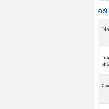
Đối 
Tên
Trư
phả
Chụ