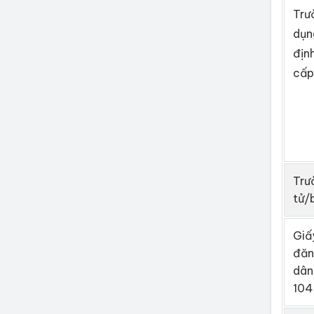
Trư
dụn
địn
cấp
Trư
tử/
Giấ
đăn
dân
104