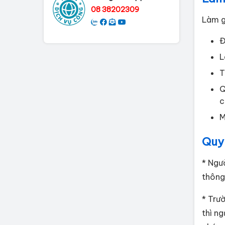
08 38202309
Làm g
Đ
L
T
Q
c
M
Quy 
* Ngư
thông
* Trư
thì n