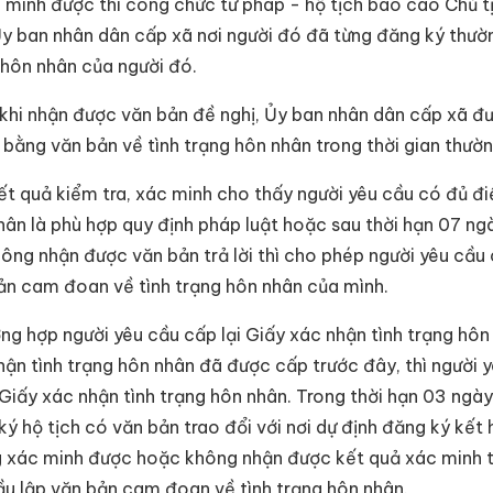
 minh được thì công chức tư pháp - hộ tịch báo cáo Chủ 
Ủy ban nhân dân cấp xã nơi người đó đã từng đăng ký thường
 hôn nhân của người đó.
 khi nhận được văn bản đề nghị, Ủy ban nhân dân cấp xã đư
i bằng văn bản về tình trạng hôn nhân trong thời gian thườ
ết quả kiểm tra, xác minh cho thấy người yêu cầu có đủ điề
hân là phù hợp quy định pháp luật hoặc sau thời hạn 07 ng
ông nhận được văn bản trả lời thì cho phép người yêu cầu
ản cam đoan về tình trạng hôn nhân của mình.
ờng hợp người yêu cầu cấp lại Giấy xác nhận tình trạng hô
hận tình trạng hôn nhân đã được cấp trước đây, thì người yê
Giấy xác nhận tình trạng hôn nhân. Trong thời hạn 03 ngày
ký hộ tịch có văn bản trao đổi với nơi dự định đăng ký kế
 xác minh được hoặc không nhận được kết quả xác minh th
ầu lập văn bản cam đoan về tình trạng hôn nhân.