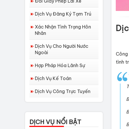
Đổi Giấy Phép Lái Xe
Dịch Vụ Đăng Ký Tạm Trú
Dịc
Xác Nhận Tình Trạng Hôn
Nhân
Dịch Vụ Cho Người Nước
Ngoài
Công 
tình t
Hợp Pháp Hóa Lãnh Sự
Dịch Vụ Kế Toán
T
Dịch Vụ Công Trực Tuyến
Dịch vụ làm Lý lịch tư
B
pháp tại Đà Nẵng
B
Thủ tục làm Lý Lịch
DỊCH VỤ NỔI BẬT
Tư Pháp tại Hồ Chí...
B