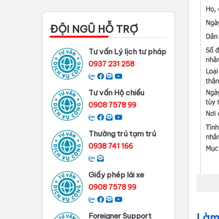
Thủ tục làm lý lịch tư
pháp tại Đồng Nai
ĐỘI NGŨ HỖ TRỢ
Dịch vụ làm phiếu lý
lịch tư pháp cho...
Tư vấn Lý lịch tư pháp
0937 231 258
Thủ tục làm Lý lịch tư
pháp tại Bình...
Tư vấn Hộ chiếu
Dịch vụ Lý lịch tư
pháp tại Cần Thơ
0908 7578 99
Dịch vụ làm Lý Lịch Tư
Thường trú tạm trú
Pháp tại Hải...
0938 741 166
Giấy phép lái xe
0908 7578 99
Làm 
Foreigner Support