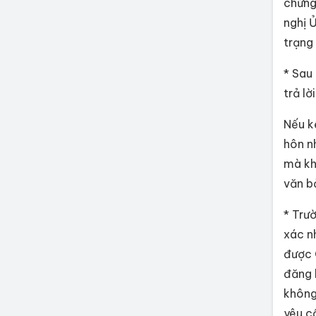
chứng
nghị 
trạng
* Sau
trả lờ
Nếu k
hôn n
mà kh
văn b
* Trư
xác n
được 
đăng 
không
yêu c