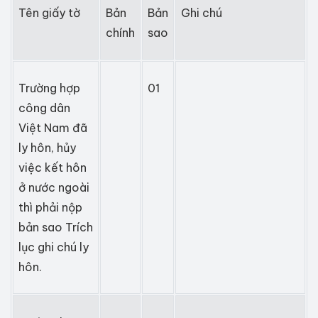
Tên giấy tờ
Bản
Bản
Ghi chú
chính
sao
Trường hợp
01
công dân
Việt Nam đã
ly hôn, hủy
việc kết hôn
ở nước ngoài
thì phải nộp
bản sao Trích
lục ghi chú ly
hôn.