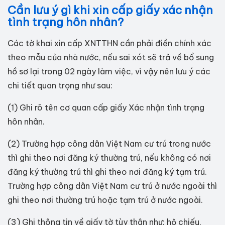
Cần lưu ý gì khi xin cấp giấy xác nhận
tình trạng hôn nhân?
Các tờ khai xin cấp XNTTHN cần phải điền chính xác
theo mẫu của nhà nước, nếu sai xót sẽ trả về bổ sung
hồ sơ lại trong 02 ngày làm việc, vì vậy nên lưu ý các
chi tiết quan trọng như sau:
(1) Ghi rõ tên cơ quan cấp giấy Xác nhận tình trạng
hôn nhân.
(2) Trường hợp công dân Việt Nam cư trú trong nước
thì ghi theo nơi đăng ký thường trú, nếu không có nơi
đăng ký thường trú thì ghi theo nơi đăng ký tạm trú.
Trường hợp công dân Việt Nam cư trú ở nước ngoài thì
ghi theo nơi thường trú hoặc tạm trú ở nước ngoài.
(3) Ghi thông tin về giấy tờ tùy thân như: hộ chiếu,