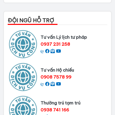
Thủ tục làm Lý Lịch Tư Pháp tại Hồ
Chí Minh
ĐỘI NGŨ HỖ TRỢ
Thủ tục làm lý lịch tư pháp tại Đồng
Nai
Tư vấn Lý lịch tư pháp
Dịch vụ làm phiếu lý lịch tư pháp
0937 231 258
cho người nước ngoài
Thủ tục làm Lý lịch tư pháp tại Bình
Dương
Tư vấn Hộ chiếu
0908 7578 99
Dịch vụ Lý lịch tư pháp tại Cần Thơ
Thường trú tạm trú
0938 741 166