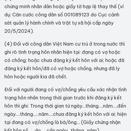
chứng minh nhân dân hoặc giấy tờ hợp lệ thay thế (ví
dụ: Căn cước công dân số 001089123 do Cục cảnh
sát quản lý hành chính và trật tự xã hội cấp ngày
20/5/2024).
(4) Đối với công dân Việt Nam cư trú ở trong nước thì
ghi rõ tình trạng hôn nhân hiện tại: đang có vợ hoặc
có chồng; hoặc chưa đăng ký kết hôn với ai; hoặc đã
đăng ký kết hôn/đã có vợ hoặc chồng, nhưng đã ly
hôn hoặc người kia đã chết.
Đối với người đang có vợ/chồng yêu cầu xác nhận tình
trạng hôn nhân trong thời gian trước khi đăng ký kết
hôn thì ghi: Trong thời gian từ ngày…tháng….năm….đến
ngày….tháng…..năm….chưa đăng ký kết hôn với ai; hiện
tại đang có vợ/chồng là bà/ông… (Giấy chứng nhận
kết hôn số …, do … cấp ngày…tháng…năm).