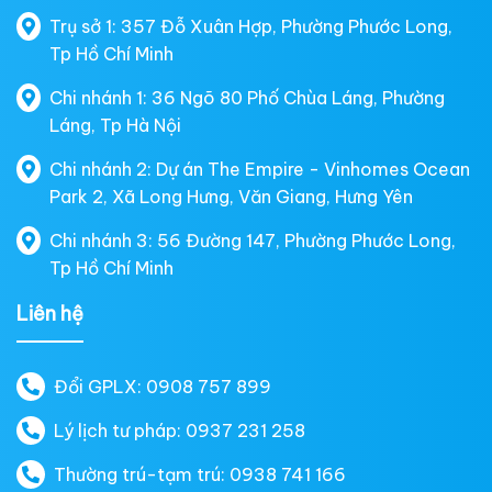
Trụ sở 1: 357 Đỗ Xuân Hợp, Phường Phước Long,
Tp Hồ Chí Minh
Chi nhánh 1: 36 Ngõ 80 Phố Chùa Láng, Phường
Láng, Tp Hà Nội
Chi nhánh 2: Dự án The Empire - Vinhomes Ocean
Park 2, Xã Long Hưng, Văn Giang, Hưng Yên
Chi nhánh 3: 56 Đường 147, Phường Phước Long,
Tp Hồ Chí Minh
Liên hệ
Đổi GPLX: 0908 757 899
Lý lịch tư pháp: 0937 231 258
Thường trú-tạm trú: 0938 741 166