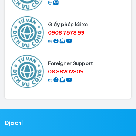
Giấy phép lái xe
0908 7578 99
Foreigner Support
08 38202309
Địa chỉ