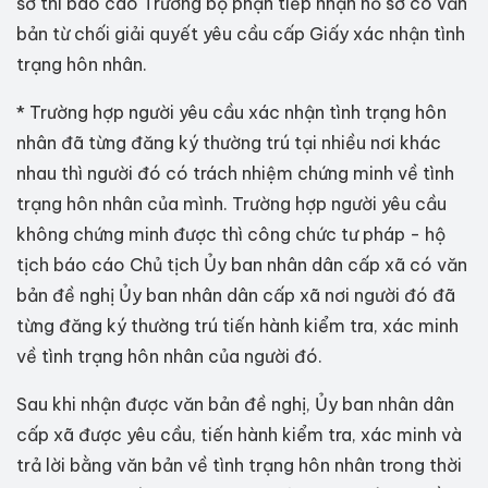
sơ thì báo cáo Trưởng bộ phận tiếp nhận hồ sơ có văn
bản từ chối giải quyết yêu cầu cấp Giấy xác nhận tình
trạng hôn nhân.
* Trường hợp người yêu cầu xác nhận tình trạng hôn
nhân đã từng đăng ký thường trú tại nhiều nơi khác
nhau thì người đó có trách nhiệm chứng minh về tình
trạng hôn nhân của mình. Trường hợp người yêu cầu
không chứng minh được thì công chức tư pháp - hộ
tịch báo cáo Chủ tịch Ủy ban nhân dân cấp xã có văn
bản đề nghị Ủy ban nhân dân cấp xã nơi người đó đã
từng đăng ký thường trú tiến hành kiểm tra, xác minh
về tình trạng hôn nhân của người đó.
Sau khi nhận được văn bản đề nghị, Ủy ban nhân dân
cấp xã được yêu cầu, tiến hành kiểm tra, xác minh và
trả lời bằng văn bản về tình trạng hôn nhân trong thời