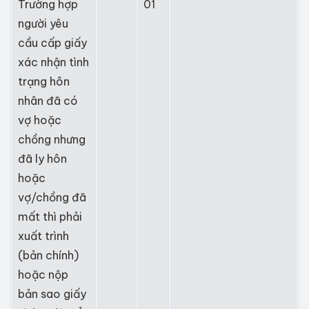
Trường hợp
01
người yêu
cầu cấp giấy
xác nhận tình
trạng hôn
nhân đã có
vợ hoặc
chồng nhưng
đã ly hôn
hoặc
vợ/chồng đã
mất thì phải
xuất trình
(bản chính)
hoặc nộp
bản sao giấy