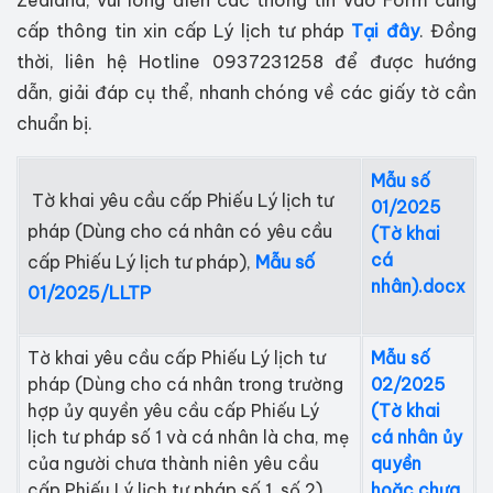
Zealand, vui lòng điền các thông tin vào Form cung
cấp thông tin xin cấp Lý lịch tư pháp
Tại đây
. Đồng
thời, liên hệ Hotline 0937231258 để được hướng
dẫn, giải đáp cụ thể, nhanh chóng về các giấy tờ cần
chuẩn bị.
Mẫu số
Tờ khai yêu cầu cấp Phiếu Lý lịch tư
01/2025
pháp (Dùng cho cá nhân có yêu cầu
(Tờ khai
cá
cấp Phiếu Lý lịch tư pháp),
Mẫu số
nhân).docx
01/2025/LLTP
Tờ khai yêu cầu cấp Phiếu Lý lịch tư
Mẫu số
pháp (Dùng cho cá nhân trong trường
02/2025
hợp ủy quyền yêu cầu cấp Phiếu Lý
(Tờ khai
lịch tư pháp số 1 và cá nhân là cha, mẹ
cá nhân ủy
của người chưa thành niên yêu cầu
quyền
cấp Phiếu Lý lịch tư pháp số 1, số 2),
hoặc chưa