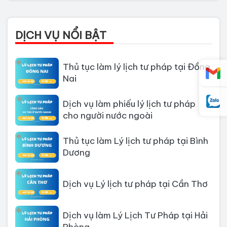
Thủ tục làm Lý Lịch Tư Pháp tại Hồ
Chí Minh
DỊCH VỤ NỔI BẬT
Thủ tục làm lý lịch tư pháp tại Đồng
Nai
Dịch vụ làm phiếu lý lịch tư pháp
cho người nước ngoài
Thủ tục làm Lý lịch tư pháp tại Bình
Dương
Dịch vụ Lý lịch tư pháp tại Cần Thơ
Dịch vụ làm Lý Lịch Tư Pháp tại Hải
Phòng