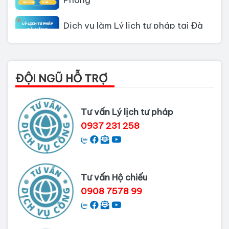
Dịch vụ làm Lý lịch tư pháp tại Đà
Nẵng
Thủ tục làm Lý Lịch Tư Pháp tại Hồ
Chí Minh
ĐỘI NGŨ HỖ TRỢ
Thủ tục làm lý lịch tư pháp tại Đồng
Nai
Tư vấn Lý lịch tư pháp
0937 231 258
Dịch vụ làm phiếu lý lịch tư pháp
cho người nước ngoài
Thủ tục làm Lý lịch tư pháp tại Bình
Dương
Tư vấn Hộ chiếu
0908 7578 99
Dịch vụ Lý lịch tư pháp tại Cần Thơ