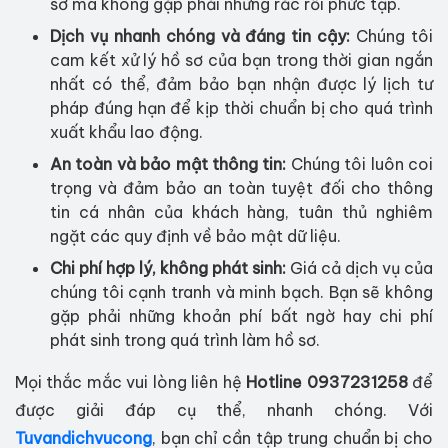
sơ mà không gặp phải những rắc rối phức tạp.
Dịch vụ nhanh chóng và đáng tin cậy:
Chúng tôi
cam kết xử lý hồ sơ của bạn trong thời gian ngắn
nhất có thể, đảm bảo bạn nhận được lý lịch tư
pháp đúng hạn để kịp thời chuẩn bị cho quá trình
xuất khẩu lao động.
An toàn và bảo mật thông tin:
Chúng tôi luôn coi
trọng và đảm bảo an toàn tuyệt đối cho thông
tin cá nhân của khách hàng, tuân thủ nghiêm
ngặt các quy định về bảo mật dữ liệu.
Chi phí hợp lý, không phát sinh:
Giá cả dịch vụ của
chúng tôi cạnh tranh và minh bạch. Bạn sẽ không
gặp phải những khoản phí bất ngờ hay chi phí
phát sinh trong quá trình làm hồ sơ.
Mọi thắc mắc vui lòng liên hệ
Hotline 0937231258
để
được giải đáp cụ thể, nhanh chóng. Với
Tuvandichvucong
, bạn chỉ cần tập trung chuẩn bị cho