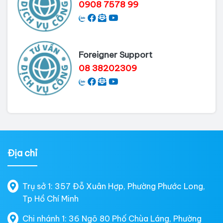
0908 7578 99
Foreigner Support
08 38202309
Địa chỉ
Trụ sở 1: 357 Đỗ Xuân Hợp, Phường Phước Long,
Tp Hồ Chí Minh
Chi nhánh 1: 36 Ngõ 80 Phố Chùa Láng, Phường