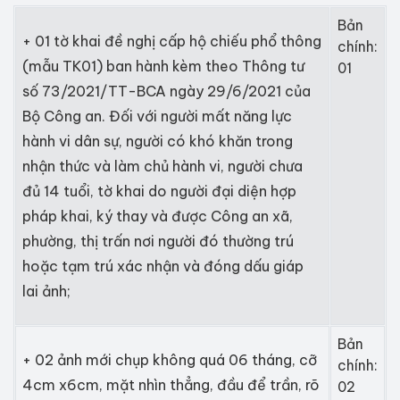
Bản
+ 01 tờ khai đề nghị cấp hộ chiếu phổ thông
chính:
(mẫu TK01) ban hành kèm theo Thông tư
01
số 73/2021/TT-BCA ngày 29/6/2021 của
Bộ Công an. Đối với người mất năng lực
hành vi dân sự, người có khó khăn trong
nhận thức và làm chủ hành vi, người chưa
đủ 14 tuổi, tờ khai do người đại diện hợp
pháp khai, ký thay và được Công an xã,
phường, thị trấn nơi người đó thường trú
hoặc tạm trú xác nhận và đóng dấu giáp
lai ảnh;
Bản
+ 02 ảnh mới chụp không quá 06 tháng, cỡ
chính:
4cm x6cm, mặt nhìn thẳng, đầu để trần, rõ
02