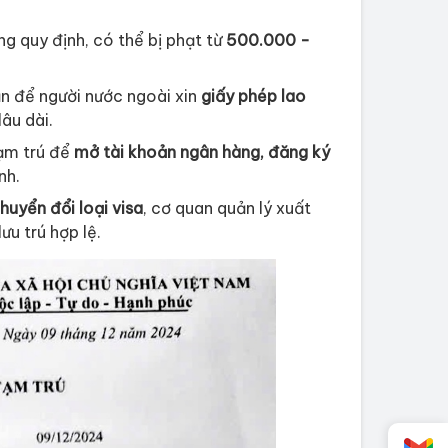
g quy định, có thể bị phạt từ
500.000 -
ần để người nước ngoài xin
giấy phép lao
lâu dài.
tạm trú để
mở tài khoản ngân hàng, đăng ký
nh.
huyển đổi loại visa
, cơ quan quản lý xuất
ưu trú hợp lệ.