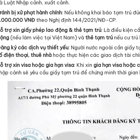
à Luật Nhập cảnh, xuất cảnh.
ránh bị xử phạt hành chính
: Nếu không khai báo tạm trú đún
.000.000 VNĐ
theo Nghị định 144/2021/NĐ-CP.
ỗ trợ xin giấy phép lao động & thẻ tạm trú
: Là điều kiện c
ộng
(nếu làm việc tại Việt Nam) và
thẻ tạm trú
nếu cư trú 
ăng ký các dịch vụ thiết yếu
: Người nước ngoài cần giấy 
ố điện thoại, thuê nhà
hoặc thực hiện các giao dịch tài chí
ỗ trợ xin visa hoặc gia hạn visa
: Khi xin
gia hạn visa hoặc c
hập cảnh sẽ yêu cầu giấy tạm trú để chứng minh thời gian l