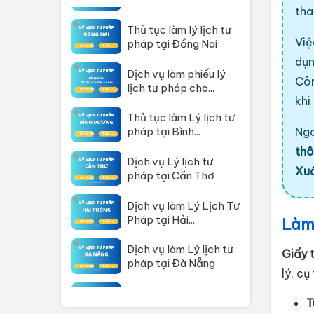
tha
Thủ tục làm lý lịch tư
pháp tại Đồng Nai
Việ
Dịch vụ làm phiếu lý
dụn
lịch tư pháp cho...
Côn
khi
Thủ tục làm Lý lịch tư
pháp tại Bình...
Ngo
Dịch vụ Lý lịch tư
thô
pháp tại Cần Thơ
Xuấ
Dịch vụ làm Lý Lịch Tư
Pháp tại Hải...
Làm 
Dịch vụ làm Lý lịch tư
pháp tại Đà Nẵng
Giấy 
lý, cụ 
Thủ tục làm Lý Lịch
Tư Pháp tại Hồ Chí...
T