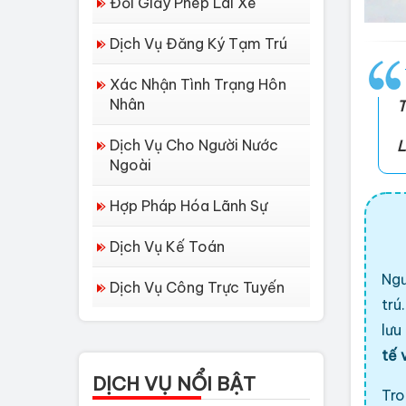
Đổi Giấy Phép Lái Xe
Dịch Vụ Đăng Ký Tạm Trú
Xác Nhận Tình Trạng Hôn
Nhân
T
Dịch Vụ Cho Người Nước
L
Ngoài
Hợp Pháp Hóa Lãnh Sự
Dịch Vụ Kế Toán
Ngư
Dịch Vụ Công Trực Tuyến
trú
Dịch vụ làm Lý lịch tư
pháp tại Đà Nẵng
lưu
tế 
Thủ tục làm Lý Lịch
DỊCH VỤ NỔI BẬT
Tư Pháp tại Hồ Chí...
Tro