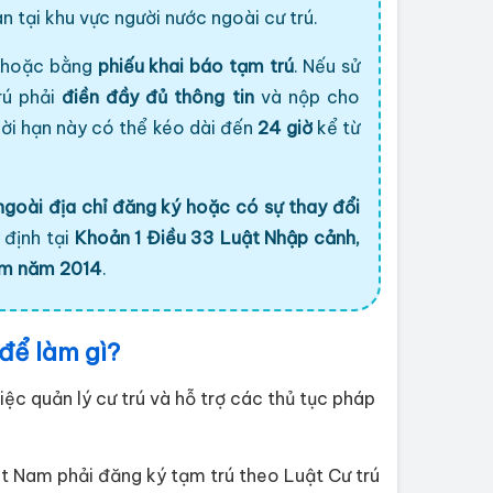
 tại khu vực người nước ngoài cư trú.
hoặc bằng
phiếu khai báo tạm trú
. Nếu sử
rú phải
điền đầy đủ thông tin
và nộp cho
thời hạn này có thể kéo dài đến
24 giờ
kể từ
 ngoài địa chỉ đăng ký hoặc có sự thay đổi
 định tại
Khoản 1 Điều 33 Luật Nhập cảnh,
Nam năm 2014
.
để làm gì?
iệc quản lý cư trú và hỗ trợ các thủ tục pháp
iệt Nam phải đăng ký tạm trú theo Luật Cư trú