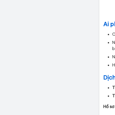
Ai p
C
N
b
N
H
Dịch
T
T
Hồ sơ