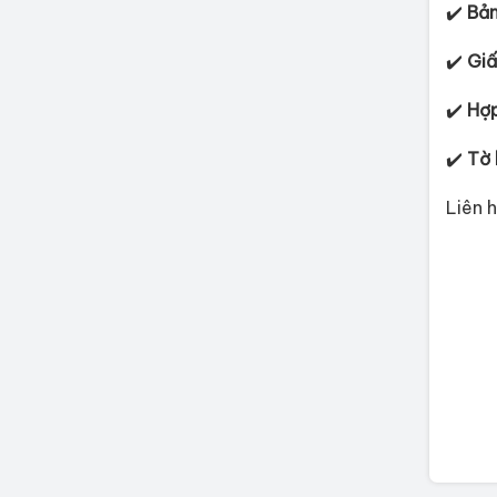
✔️
Bản
✔️
Giấ
✔️
Hợp
✔️
Tờ 
Liên 