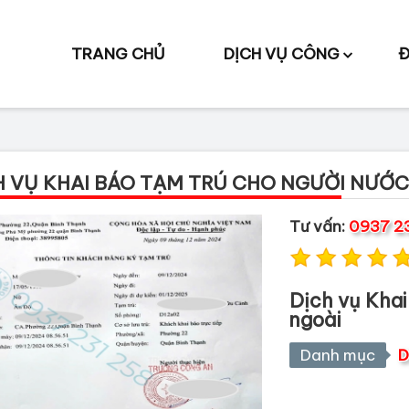
TRANG CHỦ
DỊCH VỤ CÔNG
Đ
H VỤ KHAI BÁO TẠM TRÚ CHO NGƯỜI NƯỚC
Tư vấn:
0937 2
Dịch vụ Khai
ngoài
Danh mục
D