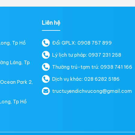
Liên hệ
Long, Tp Hồ
Đổi GPLX: 0908 757 899
Lý lịch tư pháp: 0937 231 258
ường Láng, Tp
Thường trú-tạm trú: 0938 741 166
Dịch vụ khác: 028 6282 5186
 Ocean Park 2,
tructuyendichvucong@gmail.com
Long, Tp Hồ