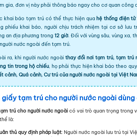
m gia, đơn vị này phải thông báo ngay cho cơ quan công an
c khai báo tạm trú có thể thực hiện qua
hệ thống điện tử
g phiếu khai báo, người chịu trách nhiệm tại cơ sở lưu t
g an địa phương trong
12 giờ
. Đối với vùng sâu, vùng xa, 
 người nước ngoài đến tạm trú.
ài ra, khi người nước ngoài
thay đổi nơi tạm trú, tạm trú
ng tin trong hộ chiếu
, họ phải thực hiện khai báo theo quy
t cảnh, Quá cảnh, Cư trú của người nước ngoài tại Việt 
giấy tạm trú cho người nước ngoài dùng 
tạm trú cho người nước ngoài
có vai trò quan trọng trong v
thể là:
uân thủ quy định pháp luật
: Người nước ngoài lưu trú tại V