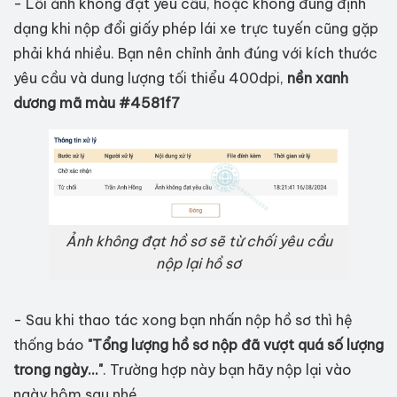
- Lỗi ảnh không đạt yêu cầu, hoặc không đúng định
dạng khi nộp đổi giấy phép lái xe trực tuyến cũng gặp
phải khá nhiều. Bạn nên chỉnh ảnh đúng với kích thước
yêu cầu và dung lượng tối thiểu 400dpi,
nền xanh
dương mã màu #4581f7
Ảnh không đạt hồ sơ sẽ từ chối yêu cầu
nộp lại hồ sơ
- Sau khi thao tác xong bạn nhấn nộp hồ sơ thì hệ
thống báo
"Tổng lượng hồ sơ nộp đã vượt quá số lượng
trong ngày..."
. Trường hợp này bạn hãy nộp lại vào
ngày hôm sau nhé.