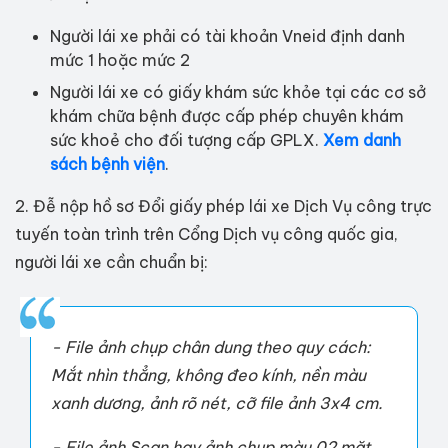
Người lái xe phải có tài khoản Vneid định danh
mức 1 hoặc mức 2
Người lái xe có giấy khám sức khỏe tại các cơ sở
khám chữa bệnh được cấp phép chuyên khám
sức khoẻ cho đối tượng cấp GPLX.
Xem danh
sách bệnh viện
.
2. Đễ nộp hồ sơ Đổi giấy phép lái xe Dịch Vụ công trực
tuyến toàn trình trên Cổng Dịch vụ công quốc gia,
người lái xe cần chuẩn bị:
- File ảnh chụp chân dung theo quy cách:
Mắt nhìn thẳng, không đeo kính, nền màu
xanh dương, ảnh rõ nét, cỡ file ảnh 3x4 cm.
- File ảnh Scan hay ảnh chụp màu 02 mặt