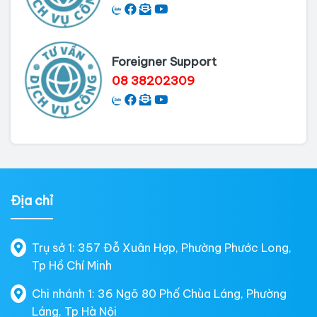
Foreigner Support
08 38202309
Địa chỉ
Trụ sở 1: 357 Đỗ Xuân Hợp, Phường Phước Long,
Tp Hồ Chí Minh
Chi nhánh 1: 36 Ngõ 80 Phố Chùa Láng, Phường
Láng, Tp Hà Nội