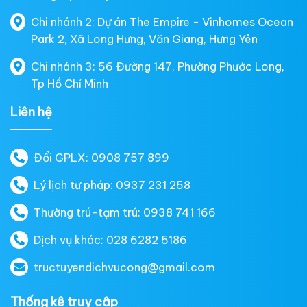
Chi nhánh 2: Dự án The Empire - Vinhomes Ocean
Park 2, Xã Long Hưng, Văn Giang, Hưng Yên
Chi nhánh 3: 56 Đường 147, Phường Phước Long,
Tp Hồ Chí Minh
Liên hệ
Đổi GPLX: 0908 757 899
Lý lịch tư pháp: 0937 231 258
Thường trú-tạm trú: 0938 741 166
Dịch vụ khác: 028 6282 5186
tructuyendichvucong@gmail.com
Thống kê truy cập