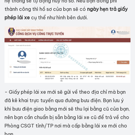
hệ thống sẽ tự động huỷ hồ sơ. Nếu bạn đóng phí
thành công thì hồ sơ của bạn sẽ có
ngày hẹn trả giấy
phép lái xe
cụ thể như hình bên dưới.
- Giấy phép lái xe mới sẽ gửi về theo địa chỉ mà bạn
đã kê khai trực tuyến qua đường bưu điện. Bạn lưu ý
khi bưu điện giao bằng mới sẽ thu lại bằng cũ của bạn,
nên bạn cần chuẩn bị sẵn bằng lái xe cũ để trả về cho
Phòng CSGT tỉnh/TP nơi mà cấp bằng lái xe mới cho
bạn.