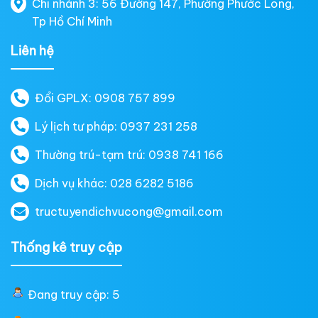
Chi nhánh 3: 56 Đường 147, Phường Phước Long,
Tp Hồ Chí Minh
Liên hệ
Đổi GPLX: 0908 757 899
Lý lịch tư pháp: 0937 231 258
Thường trú-tạm trú: 0938 741 166
Dịch vụ khác: 028 6282 5186
tructuyendichvucong@gmail.com
Thống kê truy cập
Đang truy cập: 5