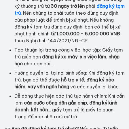
ký thường trú
từ 30 ngày trở lên
phải
đăng ký tạm
trú
. Nên chúng ta phải tuân theo đúng quy định
của pháp luật để tránh bị xử phạt. Nếu không
đăng ký tạm trú đúng quy định, bạn có thể bị xử
phạt hành chính
từ 1.000.000 - 6.000.000 VNĐ
theo Nghị định 144/2021/NĐ-CP.
Tạo thuận lợi trong công việc, học tập: Giấy tạm
trú giúp bạn
đăng ký xe máy, xin việc làm, nhập
học
cho con cái…
Hưởng quyền lợi tại nơi sinh sống: Khi đăng ký tạm
trú, bạn có thể được
hỗ trợ y tế, đăng ký bảo
hiểm, vay vốn ngân hàng
và các quyền lợi khác.
Dễ dàng thực hiện các thủ tục hành chính: Khi cần
làm
căn cước công dân gắn chip, đăng ký kinh
doanh, kết hôn
… giấy tạm trú là giấy tờ quan
trọng để xác nhận nơi cư trú.
=>
Bạn đã đăng ký tạm trú chưa?
Nếu chưa,
Tư vấn