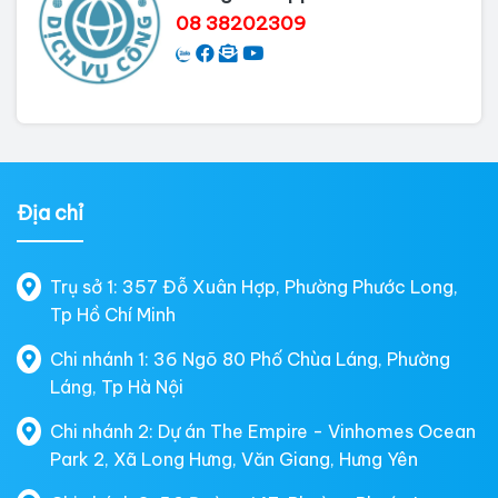
08 38202309
Địa chỉ
Trụ sở 1: 357 Đỗ Xuân Hợp, Phường Phước Long,
Tp Hồ Chí Minh
Chi nhánh 1: 36 Ngõ 80 Phố Chùa Láng, Phường
Láng, Tp Hà Nội
Chi nhánh 2: Dự án The Empire - Vinhomes Ocean
Park 2, Xã Long Hưng, Văn Giang, Hưng Yên