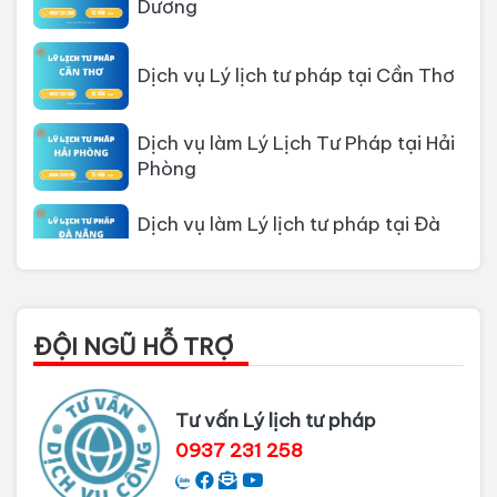
Dịch vụ Lý lịch tư pháp tại Cần Thơ
Dịch vụ làm Lý Lịch Tư Pháp tại Hải
Phòng
Dịch vụ làm Lý lịch tư pháp tại Đà
Nẵng
Thủ tục làm Lý Lịch Tư Pháp tại Hồ
Chí Minh
ĐỘI NGŨ HỖ TRỢ
Thủ tục làm lý lịch tư pháp tại Đồng
Nai
Tư vấn Lý lịch tư pháp
Dịch vụ làm phiếu lý lịch tư pháp
0937 231 258
cho người nước ngoài