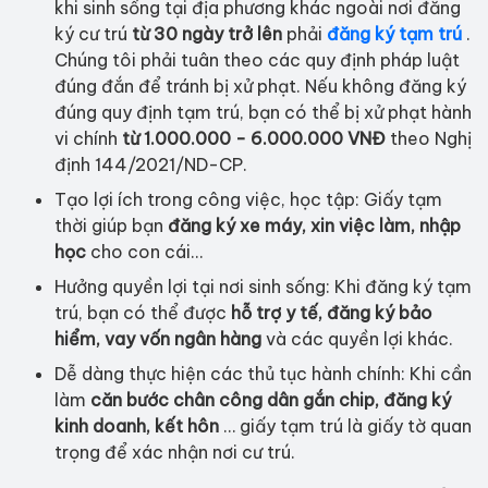
khi sinh sống tại địa phương khác ngoài nơi đăng
ký cư trú
từ 30 ngày trở lên
phải
đăng ký tạm trú
.
Chúng tôi phải tuân theo các quy định pháp luật
đúng đắn để tránh bị xử phạt. Nếu không đăng ký
đúng quy định tạm trú, bạn có thể bị xử phạt hành
vi chính
từ 1.000.000 - 6.000.000 VNĐ
theo Nghị
định 144/2021/ND-CP.
Tạo lợi ích trong công việc, học tập: Giấy tạm
thời giúp bạn
đăng ký xe máy, xin việc làm, nhập
học
cho con cái…
Hưởng quyền lợi tại nơi sinh sống: Khi đăng ký tạm
trú, bạn có thể được
hỗ trợ y tế, đăng ký bảo
hiểm, vay vốn ngân hàng
và các quyền lợi khác.
Dễ dàng thực hiện các thủ tục hành chính: Khi cần
làm
căn bước chân công dân gắn chip, đăng ký
kinh doanh, kết hôn
… giấy tạm trú là giấy tờ quan
trọng để xác nhận nơi cư trú.