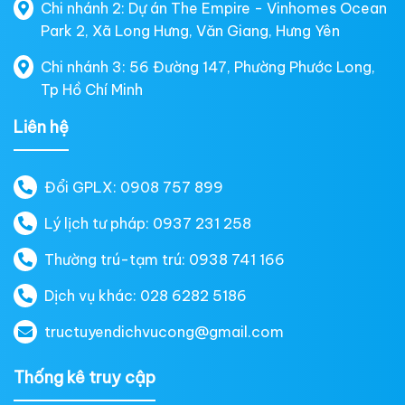
Chi nhánh 2: Dự án The Empire - Vinhomes Ocean
Park 2, Xã Long Hưng, Văn Giang, Hưng Yên
Chi nhánh 3: 56 Đường 147, Phường Phước Long,
Tp Hồ Chí Minh
Liên hệ
Đổi GPLX: 0908 757 899
Lý lịch tư pháp: 0937 231 258
Thường trú-tạm trú: 0938 741 166
Dịch vụ khác: 028 6282 5186
tructuyendichvucong@gmail.com
Thống kê truy cập