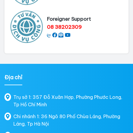
Foreigner Support
08 38202309
Địa chỉ
Trụ sở 1: 357 Đỗ Xuân Hợp, Phường Phước Long,
Tp Hồ Chí Minh
Chi nhánh 1: 36 Ngõ 80 Phố Chùa Láng, Phường
Láng, Tp Hà Nội