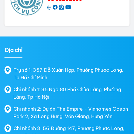
Địa chỉ
Trụ sở 1: 357 Đỗ Xuân Hợp, Phường Phước Long,
Tp Hồ Chí Minh
Chi nhánh 1: 36 Ngõ 80 Phố Chùa Láng, Phường
Láng, Tp Hà Nội
Chi nhánh 2: Dự án The Empire - Vinhomes Ocean
Park 2, Xã Long Hưng, Văn Giang, Hưng Yên
Chi nhánh 3: 56 Đường 147, Phường Phước Long,