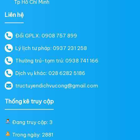
Tp Hồ Chí Minh
Liên hệ
Đổi GPLX: 0908 757 899
Lý lịch tư pháp: 0937 231 258
Thường trú-tạm trú: 0938 741 166
Dịch vụ khác: 028 6282 5186
tructuyendichvucong@gmail.com
Thống kê truy cập
Đang truy cập: 3
Trong ngày: 2881