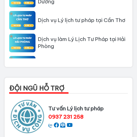
Dịch vụ Lý lịch tư pháp tại Cần Thơ
Dịch vụ làm Lý Lịch Tư Pháp tại Hải
Phòng
Dịch vụ làm Lý lịch tư pháp tại Đà
Nẵng
Thủ tục làm Lý Lịch Tư Pháp tại Hồ
Chí Minh
ĐỘI NGŨ HỖ TRỢ
Thủ tục làm lý lịch tư pháp tại Đồng
Tư vấn Lý lịch tư pháp
Nai
0937 231 258
Dịch vụ làm phiếu lý lịch tư pháp
cho người nước ngoài